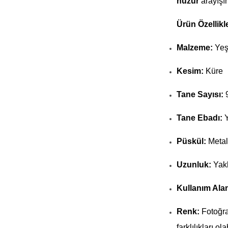
huzur
arayışın
Ürün Özellikle
Malzeme:
Yeşi
Kesim:
Küre
Tane Sayısı:
Tane Ebadı:
Y
Püskül:
Metal
Uzunluk:
Yakl
Kullanım Alan
Renk:
Fotoğra
farklılıkları olab