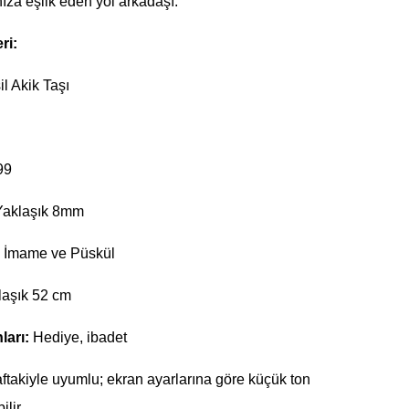
ıza eşlik eden yol arkadaşı.
ri:
l Akik Taşı
99
aklaşık 8mm
 İmame ve Püskül
aşık 52 cm
ları:
Hediye, ibadet
ftakiyle uyumlu; ekran ayarlarına göre küçük ton
ilir.