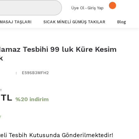
Üye Ol
-
Giriş Yap
MASAJ TAŞLARI
SICAK MİNELİ GÜMÜŞ TAKILAR
Blog
amaz Tesbihi 99 luk Küre Kesim
k
E59SB3MFH2
L
 TL
%20 indirim
r
teli Tesbih Kutusunda Gönderilmektedir!