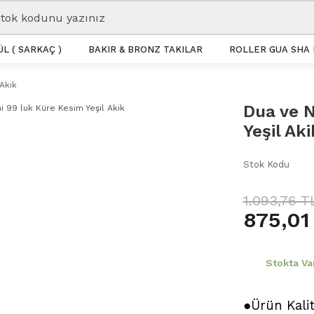
L ( SARKAÇ )
BAKIR & BRONZ TAKILAR
ROLLER GUA SHA 
Akik
Dua ve N
Yeşil Aki
Stok Kodu
1.093,76 T
875,01
Stokta Va
●Ürün Kali