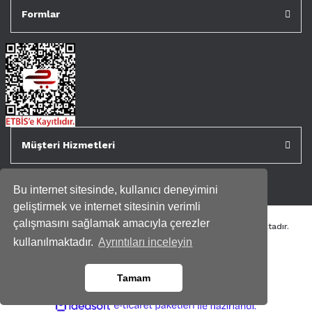
Formlar
Müşteri Hizmetleri
Bu internet sitesinde, kullanıcı deneyimini
geliştirmek ve internet sitesinin verimli
çalışmasını sağlamak amacıyla çerezler
Tüm kredi kartı bilgileriniz 256bit SSL Sertifikası ile korunmaktadır.
Genispencere.com Tüm Hakları Saklıdır.
kullanılmaktadır.
Ayrıntıları inceleyin
Tamam
ile
ideasoft
e-