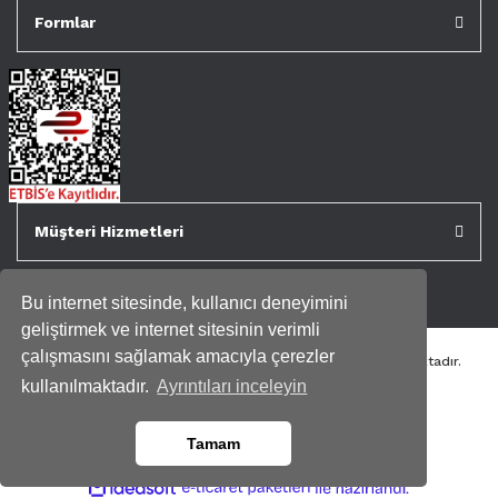
Formlar
Müşteri Hizmetleri
Bu internet sitesinde, kullanıcı deneyimini
geliştirmek ve internet sitesinin verimli
çalışmasını sağlamak amacıyla çerezler
Tüm kredi kartı bilgileriniz 256bit SSL Sertifikası ile korunmaktadır.
Genispencere.com Tüm Hakları Saklıdır.
kullanılmaktadır.
Ayrıntıları inceleyin
Tamam
ile
ideasoft
e-