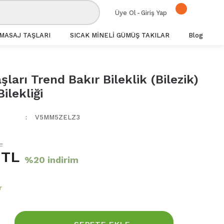
Üye Ol
-
Giriş Yap
MASAJ TAŞLARI
SICAK MİNELİ GÜMÜŞ TAKILAR
Blog
şları Trend Bakır Bileklik (Bilezik)
ilekliği
V5MM5ZELZ3
L
 TL
%20 indirim
r