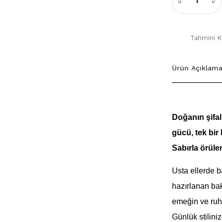
Tahmini Ka
Ürün Açıklama
​Doğanın şifal
gücü, tek bir 
Sabırla örüle
Usta ellerde ba
hazırlanan bak
emeğin ve ruhu
Günlük stilini