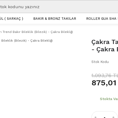
L ( SARKAÇ )
BAKIR & BRONZ TAKILAR
ROLLER GUA SHA 
ı Trend Bakır Bileklik (Bilezik) - Çakra Bilekliği
Çakra Ta
- Çakra B
Stok Kodu
1.093,76 T
875,01
Stokta Va