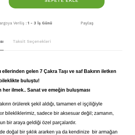
SEPETE EKLE
Paylaş
rgoya Veriliş :
1 - 3 İş Günü
sı
Taksit Seçenekleri
ı ellerinden gelen 7 Çakra Taşı ve saf Bakırın iletken
bileklikte buluştu!
n her ilmek.. Sanat ve emeğin buluşması
kırın örülerek şekil aldığı, tamamen el işçiliğiyle
ır bilekliklerimiz, sadece bir aksesuar değil; zamanın,
n bir araya geldiği özel parçalardır.
zde doğal bir şıklık ararken ya da kendinize bir armağan