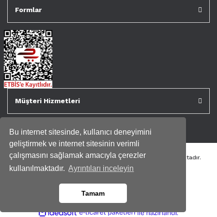
Formlar
Müşteri Hizmetleri
Bu internet sitesinde, kullanıcı deneyimini
geliştirmek ve internet sitesinin verimli
çalışmasını sağlamak amacıyla çerezler
Tüm kredi kartı bilgileriniz 256bit SSL Sertifikası ile korunmaktadır.
Genispencere.com Tüm Hakları Saklıdır.
kullanılmaktadır.
Ayrıntıları inceleyin
Tamam
ile
ideasoft
e-