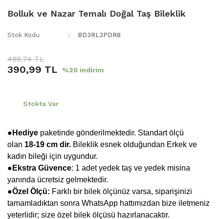
Bolluk ve Nazar Temalı Doğal Taş Bileklik
Stok Kodu
BD3RL3PDR8
488,74 TL
390,99 TL
%20 indirim
Stokta Var
●Hediye
paketinde gönderilmektedir. Standart ölçü
olan
18-19 cm dir.
Bileklik esnek olduğundan Erkek ve
kadın bileği için uygundur.
●
Ekstra Güvence
: 1 adet yedek taş ve yedek misina
yanında ücretsiz gelmektedir.
●Özel Ölçü:
Farklı bir bilek ölçünüz varsa, siparişinizi
tamamladıktan sonra WhatsApp hattımızdan bize iletmeniz
yeterlidir; size özel bilek ölçüsü hazırlanacaktır.