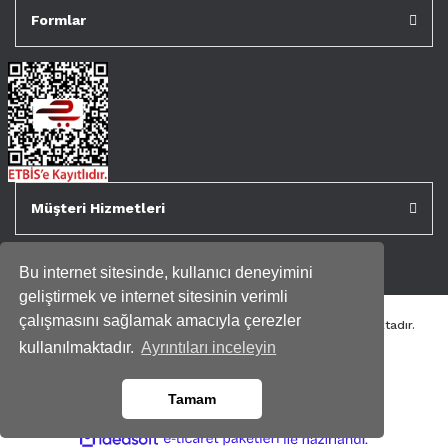
Formlar
Müşteri Hizmetleri
Bu internet sitesinde, kullanıcı deneyimini
geliştirmek ve internet sitesinin verimli
çalışmasını sağlamak amacıyla çerezler
Tüm kredi kartı bilgileriniz 256bit SSL Sertifikası ile korunmaktadır.
Genispencere.com Tüm Hakları Saklıdır.
kullanılmaktadır.
Ayrıntıları inceleyin
Tamam
ile
ideasoft
e-