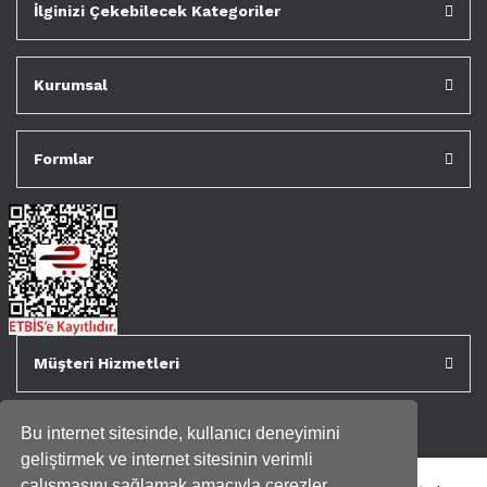
İlginizi Çekebilecek Kategoriler
Kurumsal
Formlar
Müşteri Hizmetleri
Bu internet sitesinde, kullanıcı deneyimini
geliştirmek ve internet sitesinin verimli
çalışmasını sağlamak amacıyla çerezler