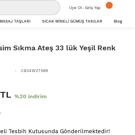
Üye Ol
-
Giriş Yap
MASAJ TAŞLARI
SICAK MİNELİ GÜMÜŞ TAKILAR
Blog
sim Sıkma Ateş 33 lük Yeşil Renk
CB34W2T589
 TL
%20 indirim
r
teli Tesbih Kutusunda Gönderilmektedir!