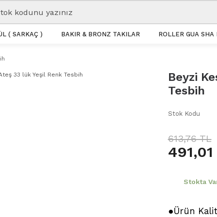
L ( SARKAÇ )
BAKIR & BRONZ TAKILAR
ROLLER GUA SHA 
ih
Beyzi Ke
Tesbih
Stok Kodu
613,76 TL
491,01
Stokta Va
●Ürün Kali