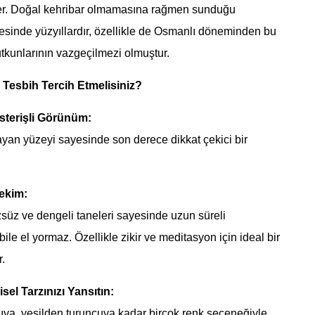
r. Doğal kehribar olmamasına rağmen sunduğu
esinde yüzyıllardır, özellikle de Osmanlı döneminden bu
utkunlarının vazgeçilmezi olmuştur.
Tesbih Tercih Etmelisiniz?
sterişli Görünüm:
yan yüzeyi sayesinde son derece dikkat çekici bir
ekim:
süz ve dengeli taneleri sayesinde uzun süreli
ile el yormaz. Özellikle zikir ve meditasyon için ideal bir
.
sel Tarzınızı Yansıtın:
ıya, yeşilden turuncuya kadar birçok renk seçeneğiyle