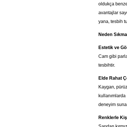
oldukça benze
avantajlar say
yana, tesbih t
Neden Sıkma 
Estetik ve Gö
Cam gibi parla
tesbihtir.
Elde Rahat Ç
Kaygan, pürüz
kullanımlarda b
deneyim sunar
Renklerle Kişi
Sarıdan kırmız