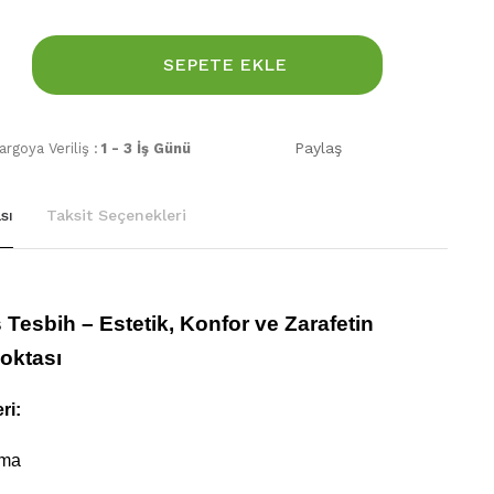
SEPETE EKLE
Paylaş
rgoya Veriliş :
1 - 3 İş Günü
sı
Taksit Seçenekleri
Tesbih – Estetik, Konfor ve Zarafetin
oktası
ri:
ma