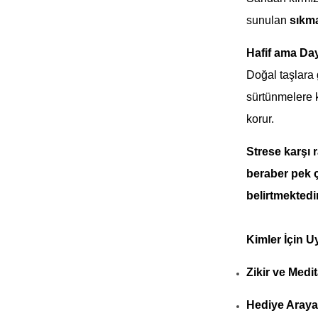
sunulan
sıkma
Hafif ama Day
Doğal taşlara 
sürtünmelere k
korur.
Strese karşı 
beraber pek ço
belirtmektedir
Kimler İçin 
Zikir ve Medi
Hediye Araya