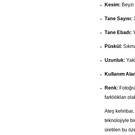
Kesim:
Beyzi
Tane Sayısı:
Tane Ebadı:
Y
Püskül:
Sıkma
Uzunluk:
Yakl
Kullanım Alan
Renk:
Fotoğra
farklılıkları olab
Ateş kehribar,
teknolojiyle b
üretilen bu öz