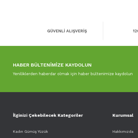
GÜVENLİ ALIŞVERİŞ
12
HABER BÜLTENİMİZE KAYDOLUN
Yeniliklerden haberdar olmak için haber bültenimize kaydolun
İlginizi Çekebilecek Kategoriler
Kurumsal
Kadın Gümüş Yüzük
Hakkımızda