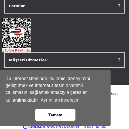
Formlar
Müşteri Hizmetleri
Bu internet sitesinde, kullanıcı deneyimini
geliştirmek ve internet sitesinin verimli
çalışmasını sağlamak amacıyla çerezler
Tüm kredi kartı bilgileriniz 256bit SSL Sertifikası ile korunmaktadır.
Genispencere.com Tüm Hakları Saklıdır.
kullanılmaktadır.
Ayrıntıları inceleyin
Tamam
ile
ideasoft
e-