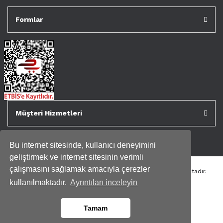
Formlar
Müşteri Hizmetleri
Bu internet sitesinde, kullanıcı deneyimini
geliştirmek ve internet sitesinin verimli
çalışmasını sağlamak amacıyla çerezler
Tüm kredi kartı bilgileriniz 256bit SSL Sertifikası ile korunmaktadır.
Genispencere.com Tüm Hakları Saklıdır.
kullanılmaktadır.
Ayrıntıları inceleyin
Tamam