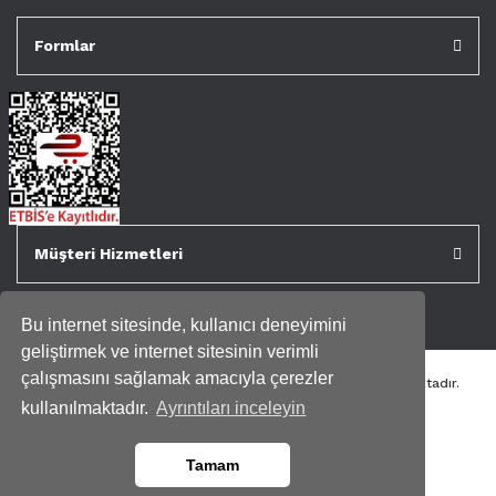
Formlar
Müşteri Hizmetleri
Bu internet sitesinde, kullanıcı deneyimini
geliştirmek ve internet sitesinin verimli
çalışmasını sağlamak amacıyla çerezler
Tüm kredi kartı bilgileriniz 256bit SSL Sertifikası ile korunmaktadır.
Genispencere.com Tüm Hakları Saklıdır.
kullanılmaktadır.
Ayrıntıları inceleyin
Tamam