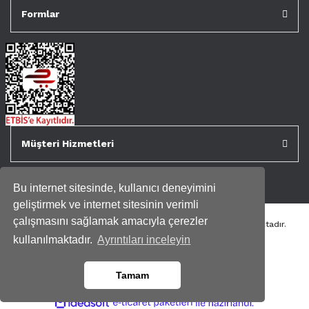
Formlar
Müşteri Hizmetleri
Bu internet sitesinde, kullanıcı deneyimini
geliştirmek ve internet sitesinin verimli
çalışmasını sağlamak amacıyla çerezler
Tüm kredi kartı bilgileriniz 256bit SSL Sertifikası ile korunmaktadır.
Genispencere.com Tüm Hakları Saklıdır.
kullanılmaktadır.
Ayrıntıları inceleyin
Tamam
ile
ideasoft
e-