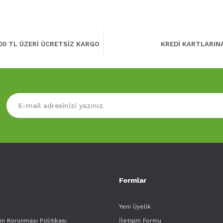
00 TL ÜZERİ ÜCRETSİZ KARGO
KREDİ KARTLARIN
Formlar
Yeni Üyelik
rin Korunması Politikası
İletişim Formu