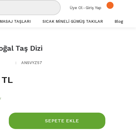
Üye Ol
-
Giriş Yap
MASAJ TAŞLARI
SICAK MİNELİ GÜMÜŞ TAKILAR
Blog
oğal Taş Dizi
ANSVYZ57
 TL
r
SEPETE EKLE