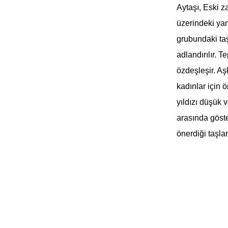
Aytaşı, Eski za
üzerindeki yan
grubundaki taş
adlandırılır. 
özdeşleşir. Aşk
kadınlar için 
yıldızı düşük 
arasında göst
önerdiği taşlar