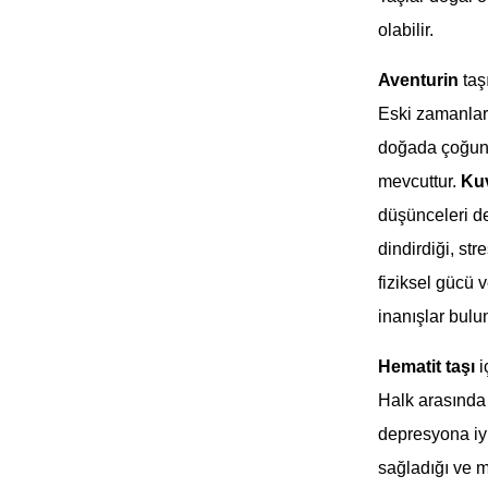
olabilir.
Aventurin
taş
Eski zamanlard
doğada çoğunlu
mevcuttur.
Ku
düşünceleri de
dindirdiği, str
fiziksel gücü v
inanışlar bulu
Hematit taşı
i
Halk arasında 
depresyona iyi 
sağladığı ve 