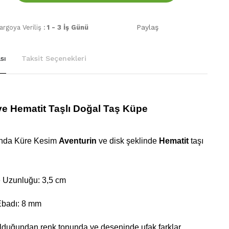
Paylaş
rgoya Veriliş :
1 - 3 İş Günü
sı
Taksit Seçenekleri
ve Hematit Taşlı Doğal Taş Küpe
ında Küre Kesim
Aventurin
ve
disk şeklinde
Hematit
taşı
 Uzunluğu: 3,5 cm
Ebadı: 8 mm
olduğundan renk tonunda ve deseninde ufak farklar