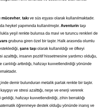
ı
mücevher
,
takı
ve süs eşyası olarak kullanılmaktadır.
a heykel yapımında kullanılmıştır.
Aventurin
taşı
kla yeşil renkte bulunsa da mavi ve turuncu renkleri de
vars
grubuna giren özel bir taştır. Halk arasında olumlu
steklediği,
şans taşı
olarak kullanıldığı ve öfkeyi
esi azalttığı, insanın pozitif hissetmesine yardımcı olduğu,
e canlılığı arttırdığı, hafızayı kuvvetlendirdiği yönünde
nmaktadır.
çinde demir bulunduran metalik parlak renkte bir taştır.
kaygıyı ve stresi azalttığı, neşe ve enerji vererek
geldiği, hafızayı kuvvetlendirdiği, zihin berraklığı
matematik öğrenmeye destek olduğu yönünde inanış ve