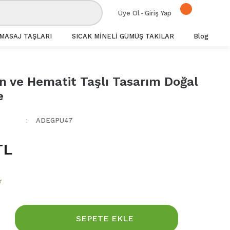
Üye Ol
-
Giriş Yap
MASAJ TAŞLARI
SICAK MİNELİ GÜMÜŞ TAKILAR
Blog
n ve Hematit Taşlı Tasarım Doğal
e
ADEGPU47
TL
r
SEPETE EKLE