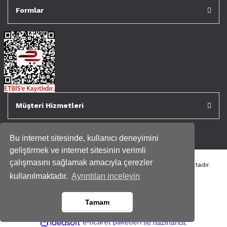
Formlar
Müşteri Hizmetleri
Bu internet sitesinde, kullanıcı deneyimini
geliştirmek ve internet sitesinin verimli
çalışmasını sağlamak amacıyla çerezler
Tüm kredi kartı bilgileriniz 256bit SSL Sertifikası ile korunmaktadır.
Genispencere.com Tüm Hakları Saklıdır.
kullanılmaktadır.
Ayrıntıları inceleyin
Tamam
ile
ideasoft
e-