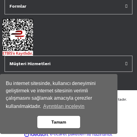
Formlar
Müşteri Hizmetleri
Bu internet sitesinde, kullanıcı deneyimini
geliştirmek ve internet sitesinin verimli
çalışmasını sağlamak amacıyla çerezler
Tüm kredi kartı bilgileriniz 256bit SSL Sertifikası ile korunmaktadır.
Genispencere.com Tüm Hakları Saklıdır.
kullanılmaktadır.
Ayrıntıları inceleyin
Tamam
ile
ideasoft
e-