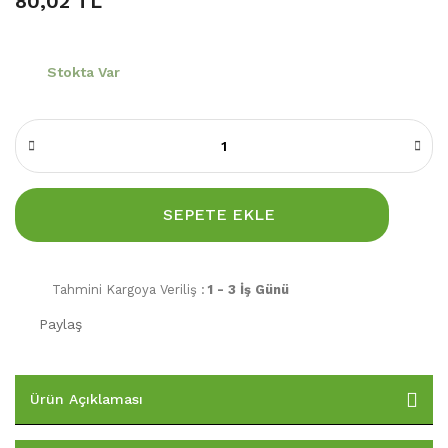
80,02 TL
Stokta Var
SEPETE EKLE
Tahmini Kargoya Veriliş :
1 - 3 İş Günü
Paylaş
Ürün Açıklaması