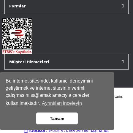
Formlar
Müşteri Hizmetleri
Bu internet sitesinde, kullanıcı deneyimini
geliştirmek ve internet sitesinin verimli
çalışmasını sağlamak amacıyla çerezler
Tüm kredi kartı bilgileriniz 256bit SSL Sertifikası ile korunmaktadır.
Genispencere.com Tüm Hakları Saklıdır.
kullanılmaktadır.
Ayrıntıları inceleyin
Tamam
ile
ideasoft
e-