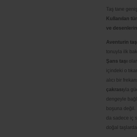
Taş tane geniş
Kullanılan tü
ve desenlerind
Aventurin taş
tonuyla ilk bak
Şans taşı
olar
içindeki o tık
alıcı bir frek
çakrası
yla gü
dengeyle bağla
boşuna değil. 
da sadece iç s
doğal taşlardan