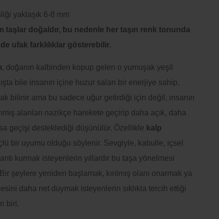
liği yaklaşık 6-8 mm
m taşlar doğaldır, bu nedenle her taşın renk tonunda
e ufak farklılıklar gösterebilir.
ı
, doğanın kalbinden kopup gelen o yumuşak yeşil
ışta bile insanın içine huzur salan bir enerjiye sahip.
ak bilinir ama bu sadece uğur getirdiği için değil, insanın
anmış alanları nazikçe harekete geçirip daha açık, daha
ansa geçişi desteklediği düşünülür. Özellikle
kalp
çlü bir uyumu olduğu söylenir. Sevgiyle, kabulle, içsel
ntı kurmak isteyenlerin yıllardır bu taşa yönelmesi
Bir şeylere yeniden başlamak, kırılmış olanı onarmak ya
esini daha net duymak isteyenlerin sıklıkla tercih ettiği
 biri.