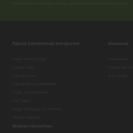
Yeniliklerden haberdar olmak için haber bültenimize kaydolun
İlginizi Çekebilecek Kategoriler
Kurumsal
Kadın Gümüş Yüzük
Hakkımızda
Gümüş Küpe
Kişisel Verile
Gümüş Kolye
Bize Ulaşın
Gümüş Bilezik ve Bileklik
Doğal Taş Bileklikler
Dizi Taşlar
Doğal Taş Kayaç ve Kütleler
Tesbih Çeşitleri
Müşteri Hizmetleri