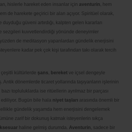
şan, hislerle hareket eden insanlar için
aventurin
, hem
hem de harekete geçirici bir alan açıyor. Spiritüel olarak,
e duyduğu güveni artırdığı, kalpten gelen kararları
e sezgileri kuvvetlendirdiği yönünde deneyimler
u yüzden de meditasyon yapanlardan gündelik enerjisini
eyenlere kadar pek çok kişi tarafından takı olarak tercih
çeşitli kültürlerde
şans
,
bereket
ve içsel dengeyle
iş. Antik dönemlerde ticaret yollarında taşıyanların işlerinin
i, bazı topluluklarda ise ritüellerin ayrılmaz bir parçası
 ediliyor. Bugün bile hala
niyet taşları
arasında önemli bir
zellikle gündelik yaşamda hem enerjisini dengelemek
müne zarif bir dokunuş katmak isteyenlerin sıkça
ksesuar
haline gelmiş durumda.
Aventurin
, sadece bir