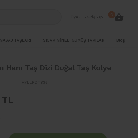
0
Üye Ol
-
Giriş Yap
MASAJ TAŞLARI
SICAK MİNELİ GÜMÜŞ TAKILAR
Blog
n Ham Taş Dizi Doğal Taş Kolye
HYLLPDT836
 TL
r