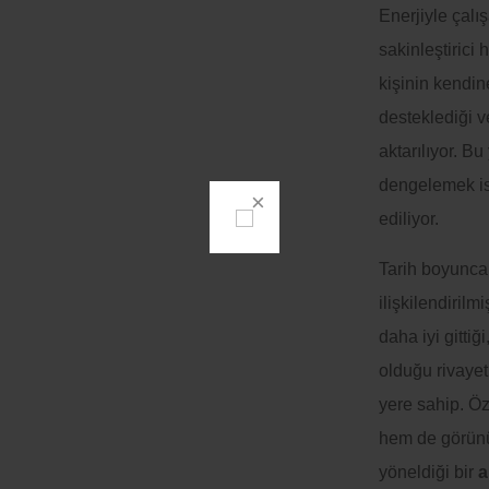
Enerjiyle çalı
sakinleştirici 
kişinin kendin
desteklediği v
aktarılıyor. B
dengelemek ist
ediliyor.
Tarih boyunca 
ilişkilendirilm
daha iyi gittiğ
olduğu rivayet
yere sahip. Ö
hem de görünü
yöneldiği bir
a