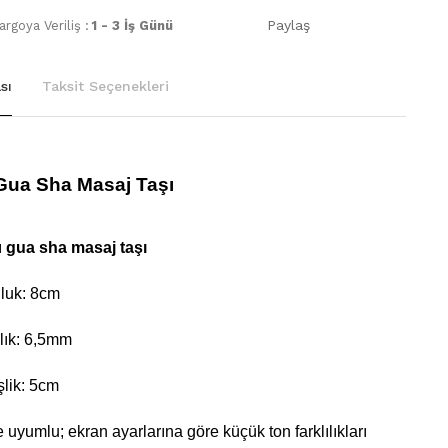
Paylaş
rgoya Veriliş :
1 - 3 İş Günü
sı
Taksit Seçenekleri
Gua Sha Masaj Taşı
ı
gua sha masaj taşı
luk: 8cm
lık: 6,5mm
şlik: 5cm
e uyumlu; ekran ayarlarına göre küçük ton farklılıkları