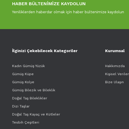
HABER BÜLTENİMİZE KAYDOLUN
Yeniliklerden haberdar olmak için haber bültenimize kaydolun
İlginizi Çekebilecek Kategoriler
Kurumsal
Kadın Gümüş Yüzük
Hakkımızda
Gümüş Küpe
Kişisel Verile
Gümüş Kolye
Bize Ulaşın
Gümüş Bilezik ve Bileklik
Doğal Taş Bileklikler
Dizi Taşlar
Doğal Taş Kayaç ve Kütleler
Tesbih Çeşitleri