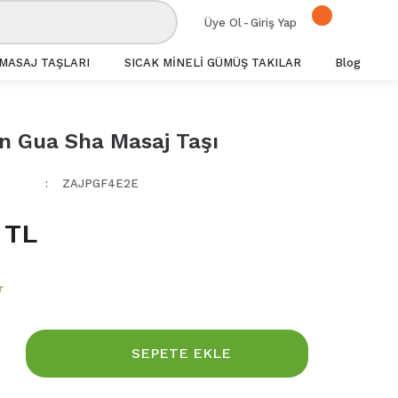
Üye Ol
-
Giriş Yap
MASAJ TAŞLARI
SICAK MİNELİ GÜMÜŞ TAKILAR
Blog
n Gua Sha Masaj Taşı
ZAJPGF4E2E
 TL
r
SEPETE EKLE