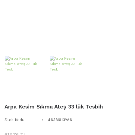
Arpa Kesim Sıkma Ateş 33 lük Tesbih
Stok Kodu
463M613YA6
613,76 TL