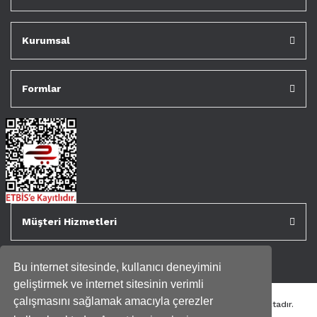
Kurumsal
Formlar
Müşteri Hizmetleri
Bu internet sitesinde, kullanıcı deneyimini
geliştirmek ve internet sitesinin verimli
çalışmasını sağlamak amacıyla çerezler
Tüm kredi kartı bilgileriniz 256bit SSL Sertifikası ile korunmaktadır.