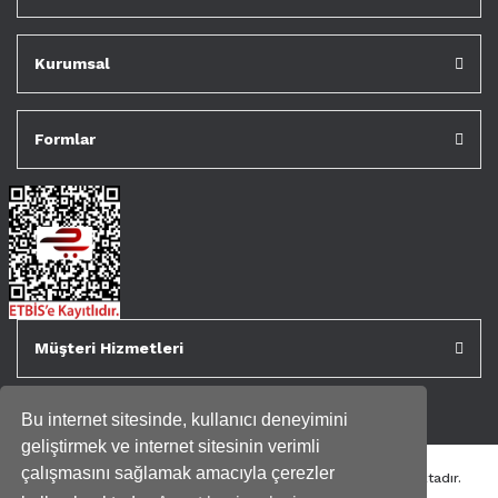
Kurumsal
Formlar
Müşteri Hizmetleri
Bu internet sitesinde, kullanıcı deneyimini
geliştirmek ve internet sitesinin verimli
çalışmasını sağlamak amacıyla çerezler
Tüm kredi kartı bilgileriniz 256bit SSL Sertifikası ile korunmaktadır.