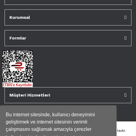
Kurumsal
Formlar
Müşteri Hizmetleri
Bu internet sitesinde, kullanıcı deneyimini
geliştirmek ve internet sitesinin verimli
çalışmasını sağlamak amacıyla çerezler
Tüm kredi kartı bilgileriniz 256bit SSL Sertifikası ile korunmaktadır.