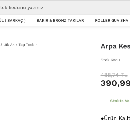
L ( SARKAÇ )
BAKIR & BRONZ TAKILAR
ROLLER GUA SHA 
Arpa Kes
Stok Kodu
488,74 TL
390,99
Stokta Va
●Ürün Kali