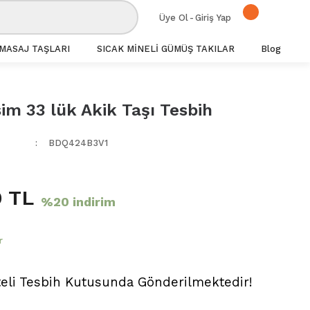
Üye Ol
-
Giriş Yap
MASAJ TAŞLARI
SICAK MİNELİ GÜMÜŞ TAKILAR
Blog
im 33 lük Akik Taşı Tesbih
BDQ424B3V1
 TL
%20 indirim
r
teli Tesbih Kutusunda Gönderilmektedir!