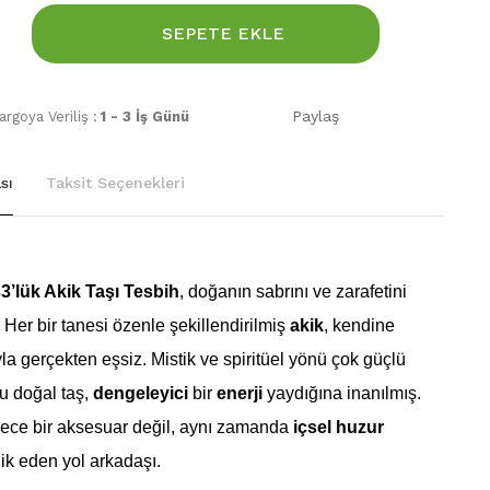
SEPETE EKLE
Paylaş
rgoya Veriliş :
1 - 3 İş Günü
sı
Taksit Seçenekleri
’lük Akik Taşı Tesbih
, doğanın sabrını ve zarafetini
. Her bir tanesi özenle şekillendirilmiş
akik
, kendine
yla gerçekten eşsiz. Mistik ve spiritüel yönü çok güçlü
u doğal taş,
dengeleyici
bir
enerji
yaydığına inanılmış.
dece bir aksesuar değil, aynı zamanda
içsel huzur
lik eden yol arkadaşı.