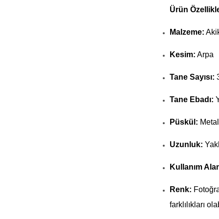
Ürün Özellikle
Malzeme:
Akik
Kesim:
Arpa
Tane Sayısı:
Tane Ebadı:
Y
Püskül:
Metal
Uzunluk:
Yakl
Kullanım Alan
Renk:
Fotoğra
farklılıkları olab