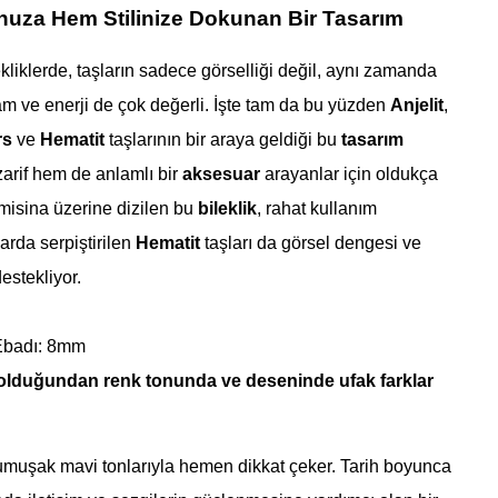
za Hem Stilinize Dokunan Bir Tasarım
kliklerde, taşların sadece görselliği değil, aynı zamanda
lam ve enerji de çok değerli. İşte tam da bu yüzden
Anjelit
,
rs
ve
Hematit
taşlarının bir araya geldiği bu
tasarım
zarif hem de anlamlı bir
aksesuar
arayanlar için oldukça
misina üzerine dizilen bu
bileklik
, rahat kullanım
arda serpiştirilen
Hematit
taşları da görsel dengesi ve
destekliyor.
Ebadı: 8mm
 olduğundan renk tonunda ve deseninde ufak farklar
umuşak mavi tonlarıyla hemen dikkat çeker. Tarih boyunca