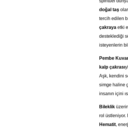
spiritüel düny
doğal taş
olar
tercih edilen b
çakraya
etki e
desteklediği sö
isteyenlerin b
Pembe Kuva
kalp çakrası
y
Aşk, kendini s
simge haline g
insanın içini ı
Bileklik
üzeri
rol üstleniyor
Hematit
, ene