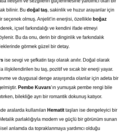
ada iletişim ve sezgilerin güçlenmesine yardımcı olan bir
ak bilinir. Bu
doğal taş
, sakinlik ve huzur arayanlar için
ir seçenek olmuş. Anjelit’in enerjisi, özellikle
boğaz
derek, içsel farkındalığı ve kendini ifade etmeyi
ylenir. Bu da onu, derin bir dinginlik ve farkındalık
ileklerinde görmek güzel bir detay.
rs
ise sevgi ve şefkatin taşı olarak anılır. Doğal olarak
la ilişkilendirilen bu taş, pozitif ve sıcak bir enerji yayar.
evme ve duygusal denge arayışında olanlar için adeta bir
elmiştir.
Pembe Kuvars
’ın yumuşak pembe rengi bile
sıtırken, bilekliğe ayrı bir romantik dokunuş katıyor.
nde aralarda kullanılan
Hematit
taşları ise dengeleyici bir
. Metalik parlaklığıyla modern ve güçlü bir görünüm sunan
rjisel anlamda da topraklanmaya yardımcı olduğu