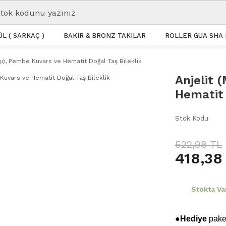
L ( SARKAÇ )
BAKIR & BRONZ TAKILAR
ROLLER GUA SHA 
şı), Pembe Kuvars ve Hematit Doğal Taş Bileklik
Anjelit 
Hematit 
Stok Kodu
522,98 TL
418,38
Stokta Va
●Hediye
paket