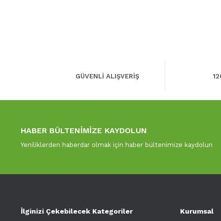
GÜVENLİ ALIŞVERİŞ
12
HABER BÜLTENİMİZE KAYDOLUN
Yeniliklerden haberdar olmak için haber bültenimize kaydolun
İlginizi Çekebilecek Kategoriler
Kurumsal