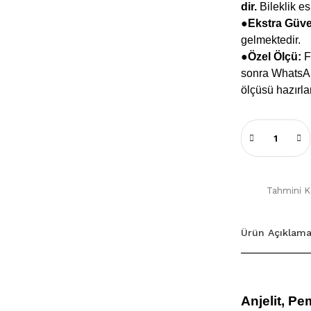
dir.
Bileklik e
●
Ekstra Güv
gelmektedir.
●Özel Ölçü:
Fa
sonra WhatsApp
ölçüsü hazırla
Tahmini Ka
Ürün Açıklama
Anjelit, Pe