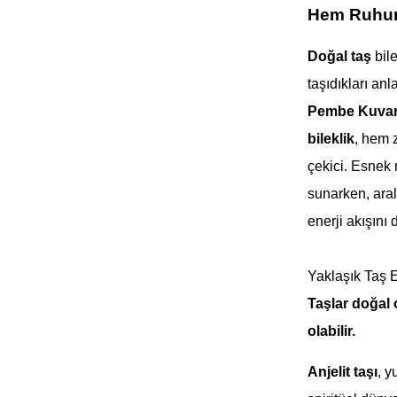
Hem Ruhunu
Doğal taş
bile
taşıdıkları an
Pembe Kuva
bileklik
, hem 
çekici. Esnek 
sunarken, aral
enerji akışını 
Yaklaşık Taş 
Taşlar doğal
olabilir.
Anjelit taşı
, y