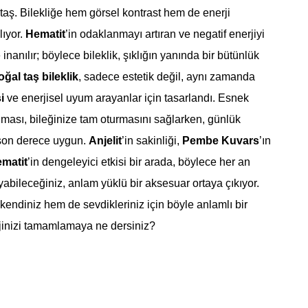
taş. Bilekliğe hem görsel kontrast hem de enerji
lıyor.
Hematit
’in odaklanmayı artıran ve negatif enerjiyi
nanılır; böylece bileklik, şıklığın yanında bir bütünlük
oğal taş bileklik
, sadece estetik değil, aynı zamanda
i
ve enerjisel uyum arayanlar için tasarlandı. Esnek
lması, bileğinize tam oturmasını sağlarken, günlük
son derece uygun.
Anjelit
’in sakinliği,
Pembe Kuvars
’ın
matit
’in dengeleyici etkisi bir arada, böylece her an
yabileceğiniz, anlam yüklü bir aksesuar ortaya çıkıyor.
endiniz hem de sevdikleriniz için böyle anlamlı bir
rjinizi tamamlamaya ne dersiniz?