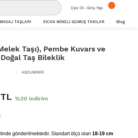
Üye Ol
-
Giriş Yap
MASAJ TAŞLARI
SICAK MİNELİ GÜMÜŞ TAKILAR
Blog
(Melek Taşı), Pembe Kuvars ve
Doğal Taş Bileklik
ABDJMNR5
 TL
%20 indirim
r
inde gönderilmektedir. Standart ölçü olan
18-19 cm