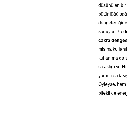
düşünülen bir 
bütünlüğü sağ
dengelediğine i
sunuyor. Bu
d
çakra denges
misina kullanı
kullanıma da 
sıcaklığı ve
He
yanınızda taşı
Öyleyse, hem k
bileklikle ene