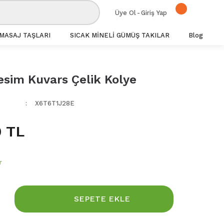
Üye Ol
-
Giriş Yap
MASAJ TAŞLARI
SICAK MİNELİ GÜMÜŞ TAKILAR
Blog
sim Kuvars Çelik Kolye
X6T6T1J28E
 TL
r
SEPETE EKLE