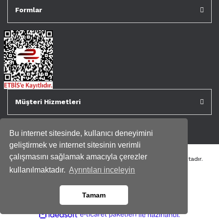
Formlar
Müşteri Hizmetleri
Bu internet sitesinde, kullanıcı deneyimini
geliştirmek ve internet sitesinin verimli
çalışmasını sağlamak amacıyla çerezler
Tüm kredi kartı bilgileriniz 256bit SSL Sertifikası ile korunmaktadır.
Genispencere.com Tüm Hakları Saklıdır.
kullanılmaktadır.
Ayrıntıları inceleyin
Tamam
ile
ideasoft
e-