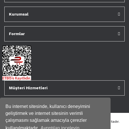
Kurumsal
Formlar
Müşteri Hizmetleri
Bu internet sitesinde, kullanıcı deneyimini
geliştirmek ve internet sitesinin verimli
çalışmasını sağlamak amacıyla çerezler
Tüm kredi kartı bilgileriniz 256bit SSL Sertifikası ile korunmaktadır.
Genispencere.com Tüm Hakları Saklıdır.
kullanılmaktadır.
Ayrıntıları inceleyin