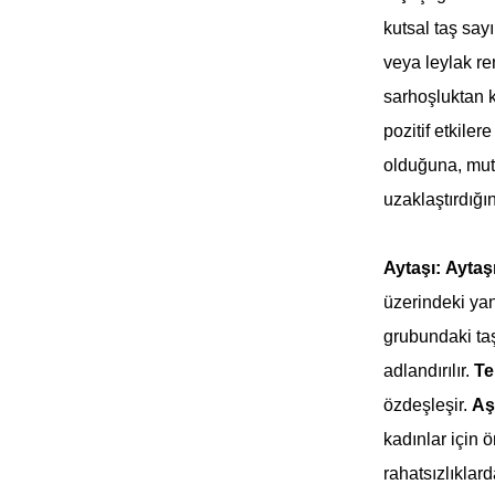
kutsal taş sayıl
veya leylak re
sarhoşluktan 
pozitif etkiler
olduğuna, mutl
uzaklaştırdığı
Aytaşı:
Aytaş
üzerindeki yan
grubundaki taş
adlandırılır.
Te
özdeşleşir.
Aş
kadınlar için 
rahatsızlıklard