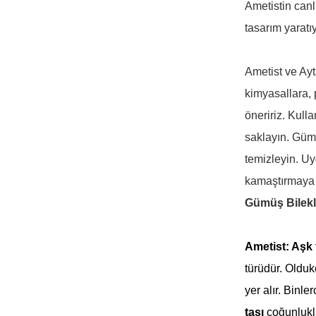
Ametistin canlı
tasarım yaratıy
Ametist ve Ayt
kimyasallara,
öneririz. Kull
saklayın. Gümü
temizleyin. Uy
kamaştırmaya
Gümüş Bilekl
Ametist: Aşk 
türüdür. Oldu
yer alır. Binl
taşı
çoğunluk