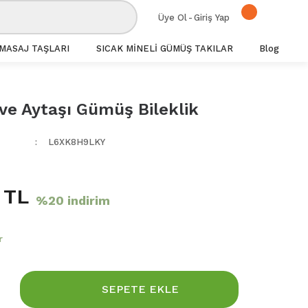
Üye Ol
-
Giriş Yap
MASAJ TAŞLARI
SICAK MİNELİ GÜMÜŞ TAKILAR
Blog
ve Aytaşı Gümüş Bileklik
L6XK8H9LKY
 TL
%20 indirim
r
SEPETE EKLE