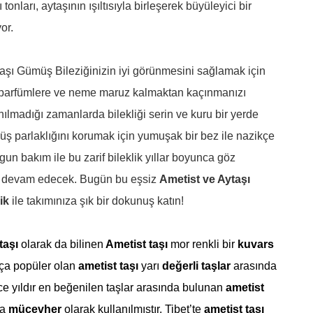
 tonları, aytaşının ışıltısıyla birleşerek büyüleyici bir
or.
aşı Gümüş Bileziğinizin iyi görünmesini sağlamak için
 parfümlere ve neme maruz kalmaktan kaçınmanızı
anılmadığı zamanlarda bilekliği serin ve kuru bir yerde
ş parlaklığını korumak için yumuşak bir bez ile nazikçe
gun bakım ile bu zarif bileklik yıllar boyunca göz
 devam edecek. Bugün bu eşsiz
Ametist ve Aytaşı
ik
ile takımınıza şık bir dokunuş katın!
taşı
olarak da bilinen
Ametist taşı
mor renkli bir
kuvars
kça popüler olan
ametist taşı
yarı
değerli taşlar
arasında
erce yıldır en beğenilen taşlar arasında bulunan
ametist
la
mücevher
olarak kullanılmıştır. Tibet’te
ametist taşı