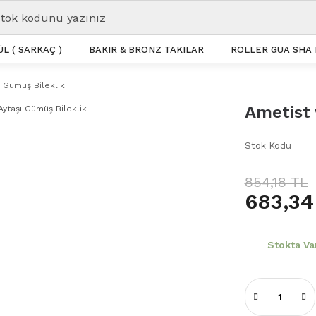
L ( SARKAÇ )
BAKIR & BRONZ TAKILAR
ROLLER GUA SHA 
ı Gümüş Bileklik
Ametist 
Stok Kodu
854,18 TL
683,34
Stokta Va