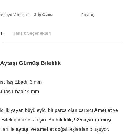
Paylaş
rgoya Veriliş :
1 - 3 İş Günü
sı
Taksit Seçenekleri
 Aytaşı Gümüş Bileklik
ist Taş Ebadı: 3 mm
şı Taş Ebadı: 4 mm
icilik yayan büyüleyici bir parça olan çarpıcı
Ametist
ve
ilekliğimizle tanışın. Bu
bileklik
,
925 ayar gümüş
ları ile
aytaşı
ve
ametist
doğal taşlardan oluşuyor.