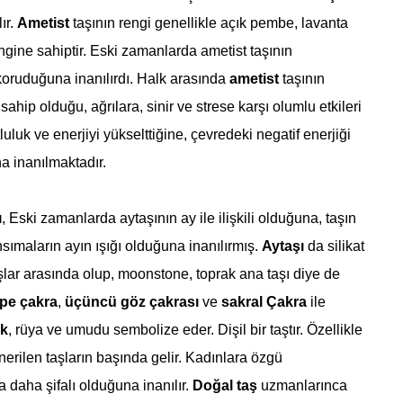
ır.
Ametist
taşının rengi genellikle açık pembe, lavanta
ngine sahiptir. Eski zamanlarda ametist taşının
koruduğuna inanılırdı. Halk arasında
ametist
taşının
e sahip olduğu, ağrılara, sinir ve strese karşı olumlu etkileri
uluk ve enerjiyi yükselttiğine, çevredeki negatif enerjiği
na inanılmaktadır.
ı
, Eski zamanlarda aytaşının ay ile ilişkili olduğuna, taşın
sımaların ayın ışığı olduğuna inanılırmış.
Aytaşı
da silikat
lar arasında olup, moonstone, toprak ana taşı diye de
pe çakra
,
üçüncü göz çakrası
ve
sakral Çakra
ile
k
, rüya ve umudu sembolize eder. Dişil bir taştır. Özellikle
önerilen taşların başında gelir. Kadınlara özgü
a daha şifalı olduğuna inanılır.
Doğal taş
uzmanlarınca