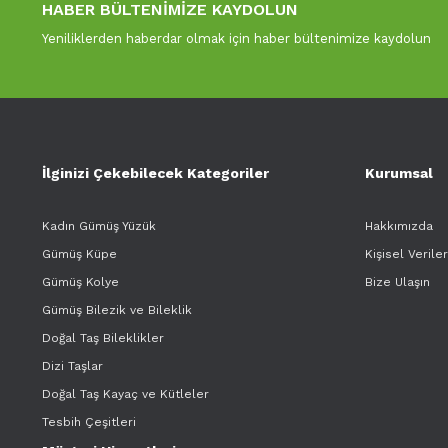
HABER BÜLTENİMİZE KAYDOLUN
Yeniliklerden haberdar olmak için haber bültenimize kaydolun
İlginizi Çekebilecek Kategoriler
Kurumsal
Kadın Gümüş Yüzük
Hakkımızda
Gümüş Küpe
Kişisel Verile
Gümüş Kolye
Bize Ulaşın
Gümüş Bilezik ve Bileklik
Doğal Taş Bileklikler
Dizi Taşlar
Doğal Taş Kayaç ve Kütleler
Tesbih Çeşitleri