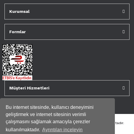
Kurumsal
Formlar
Müşteri Hizmetleri
Bu internet sitesinde, kullanıcı deneyimini
geliştirmek ve internet sitesinin verimli
çalışmasını sağlamak amacıyla çerezler
Tüm kredi kartı bilgileriniz 256bit SSL Sertifikası ile korunmaktadır.
Genispencere.com Tüm Hakları Saklıdır.
kullanılmaktadır.
Ayrıntıları inceleyin