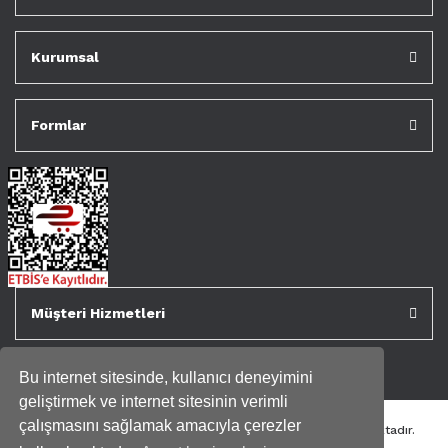
Kurumsal
Formlar
Müşteri Hizmetleri
Bu internet sitesinde, kullanıcı deneyimini
geliştirmek ve internet sitesinin verimli
çalışmasını sağlamak amacıyla çerezler
Tüm kredi kartı bilgileriniz 256bit SSL Sertifikası ile korunmaktadır.