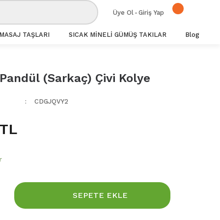
Üye Ol
-
Giriş Yap
MASAJ TAŞLARI
SICAK MİNELİ GÜMÜŞ TAKILAR
Blog
Pandül (Sarkaç) Çivi Kolye
CDGJQVY2
 TL
r
SEPETE EKLE