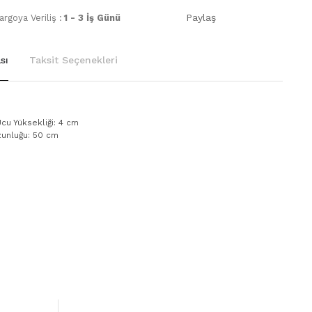
Paylaş
rgoya Veriliş :
1 - 3 İş Günü
sı
Taksit Seçenekleri
cu Yüksekliği: 4 cm
zunluğu: 50 cm