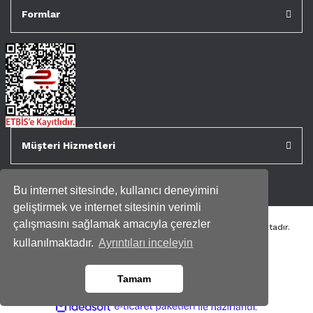
Formlar
Müşteri Hizmetleri
Bu internet sitesinde, kullanıcı deneyimini
geliştirmek ve internet sitesinin verimli
çalışmasını sağlamak amacıyla çerezler
Tüm kredi kartı bilgileriniz 256bit SSL Sertifikası ile korunmaktadır.
Genispencere.com Tüm Hakları Saklıdır.
kullanılmaktadır.
Ayrıntıları inceleyin
Tamam
ile
ideasoft
e-