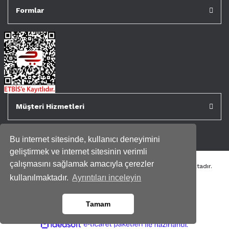
Formlar
Müşteri Hizmetleri
Bu internet sitesinde, kullanıcı deneyimini
geliştirmek ve internet sitesinin verimli
çalışmasını sağlamak amacıyla çerezler
Tüm kredi kartı bilgileriniz 256bit SSL Sertifikası ile korunmaktadır.
Genispencere.com Tüm Hakları Saklıdır.
kullanılmaktadır.
Ayrıntıları inceleyin
Tamam
ile
ideasoft
e-