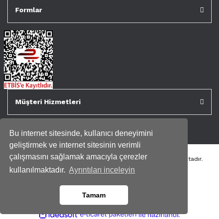
Formlar
Müşteri Hizmetleri
Bu internet sitesinde, kullanıcı deneyimini
geliştirmek ve internet sitesinin verimli
çalışmasını sağlamak amacıyla çerezler
Tüm kredi kartı bilgileriniz 256bit SSL Sertifikası ile korunmaktadır.
Genispencere.com Tüm Hakları Saklıdır.
kullanılmaktadır.
Ayrıntıları inceleyin
Tamam
ile
ideasoft
e-