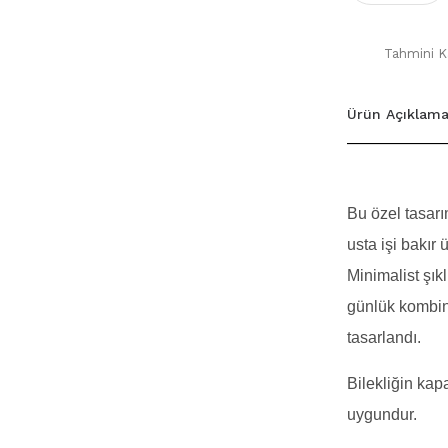
Tahmini Ka
Ürün Açıklama
Bu özel tasarı
usta işi bakır 
Minimalist şıklı
günlük kombinl
tasarlandı.
Bilekliğin kapa
uygundur.