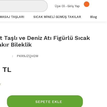
Üye Ol
-
Giriş Yap
MASAJ TAŞLARI
SICAK MİNELİ GÜMÜŞ TAKILAR
Blog
 Taşlı ve Deniz Atı Figürlü Sıcak
kır Bileklik
PKR9JZQH2M
 TL
r
SEPETE EKLE