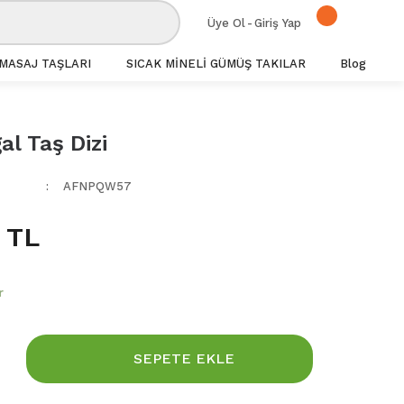
Üye Ol
-
Giriş Yap
MASAJ TAŞLARI
SICAK MİNELİ GÜMÜŞ TAKILAR
Blog
al Taş Dizi
AFNPQW57
 TL
r
SEPETE EKLE