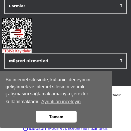
Formlar
Müşteri Hizmetleri
Bu internet sitesinde, kullanıcı deneyimini
geliştirmek ve internet sitesinin verimli
çalışmasını sağlamak amacıyla çerezler
Tüm kredi kartı bilgileriniz 256bit SSL Sertifikası ile korunmaktadır.
Genispencere.com Tüm Hakları Saklıdır.
kullanılmaktadır.
Ayrıntıları inceleyin
Tamam
ile
ideasoft
e-