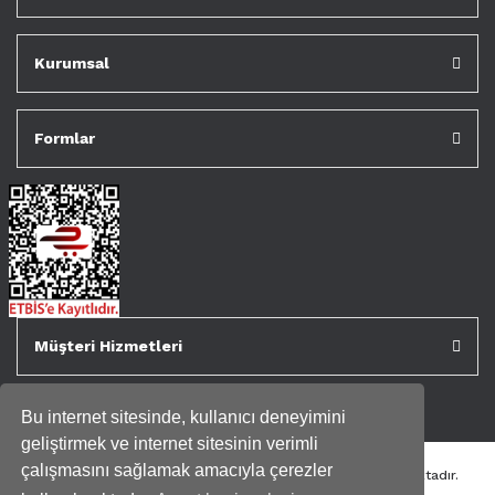
Kurumsal
Formlar
Müşteri Hizmetleri
Bu internet sitesinde, kullanıcı deneyimini
geliştirmek ve internet sitesinin verimli
çalışmasını sağlamak amacıyla çerezler
Tüm kredi kartı bilgileriniz 256bit SSL Sertifikası ile korunmaktadır.