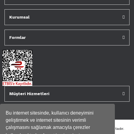
Kurumsal
Formlar
Müşteri Hizmetleri
Bu internet sitesinde, kullanıcı deneyimini
geliştirmek ve internet sitesinin verimli
çalışmasını sağlamak amacıyla çerezler
Tüm kredi kartı bilgileriniz 256bit SSL Sertifikası ile korunmaktadır.