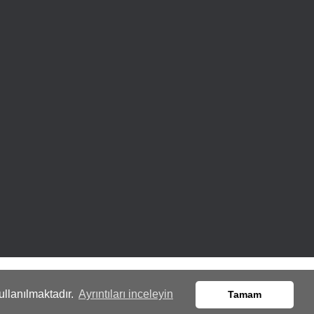
ullanılmaktadır.
Ayrıntıları inceleyin
Tamam