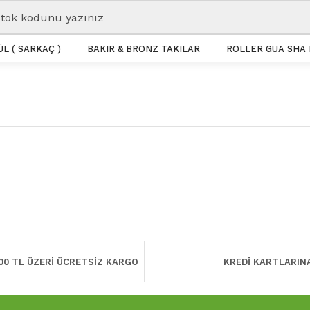
L ( SARKAÇ )
BAKIR & BRONZ TAKILAR
ROLLER GUA SHA 
00 TL ÜZERİ ÜCRETSİZ KARGO
KREDİ KARTLARIN