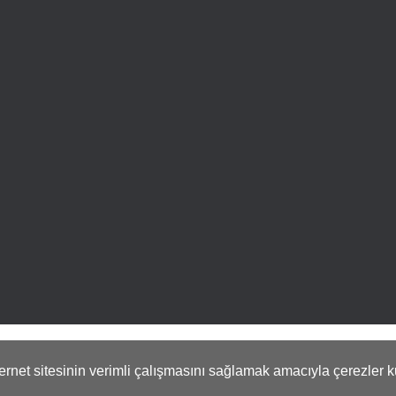
. Genispencere.com Tüm Hakları Saklıdır.
nternet sitesinin verimli çalışmasını sağlamak amacıyla çerezler k
ile
ideasoft
e-