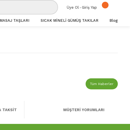
Üye Ol
-
Giriş Yap
MASAJ TAŞLARI
SICAK MİNELİ GÜMÜŞ TAKILAR
Blog
Tüm Haberler
A TAKSİT
MÜŞTERİ YORUMLARI