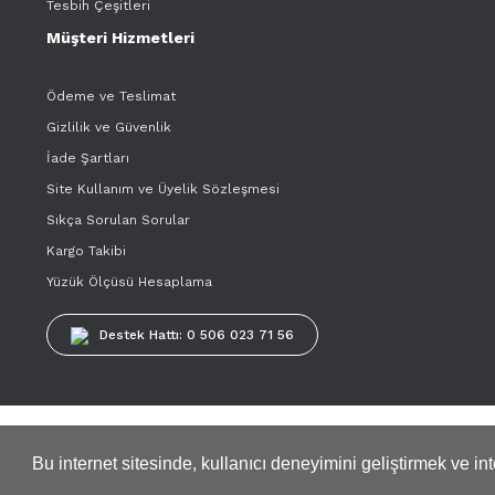
Tesbih Çeşitleri
Müşteri Hizmetleri
Ödeme ve Teslimat
Gizlilik ve Güvenlik
İade Şartları
Site Kullanım ve Üyelik Sözleşmesi
Sıkça Sorulan Sorular
Kargo Takibi
Yüzük Ölçüsü Hesaplama
Destek Hattı: 0 506 023 71 56
Tüm kredi kartı bilgileriniz 256bit SSL Sertifikası ile korunmaktadır
Bu internet sitesinde, kullanıcı deneyimini geliştirmek ve i