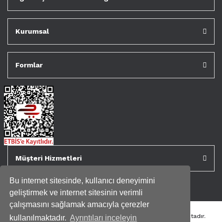
Kurumsal
Formlar
Müşteri Hizmetleri
Bu internet sitesinde, kullanıcı deneyimini
geliştirmek ve internet sitesinin verimli
çalışmasını sağlamak amacıyla çerezler
Tüm kredi kartı bilgileriniz 256bit SSL Sertifikası ile korunmaktadır.
kullanılmaktadır.
Ayrıntıları inceleyin