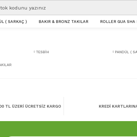
L ( SARKAÇ )
BAKIR & BRONZ TAKILAR
ROLLER GUA SHA 
TESBİH
PANDÜL ( S
AKILAR
00 TL ÜZERİ ÜCRETSİZ KARGO
KREDİ KARTLARIN