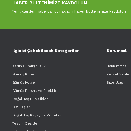
HABER BÜLTENİMİZE KAYDOLUN
Yeniliklerden haberdar olmak için haber bültenimize kaydolun
İlginizi Çekebilecek Kategoriler
Kurumsal
Kadın Gümüş Yüzük
Hakkımızda
Gümüş Küpe
Kişisel Verile
Gümüş Kolye
Bize Ulaşın
Gümüş Bilezik ve Bileklik
Doğal Taş Bileklikler
Dizi Taşlar
Doğal Taş Kayaç ve Kütleler
Tesbih Çeşitleri