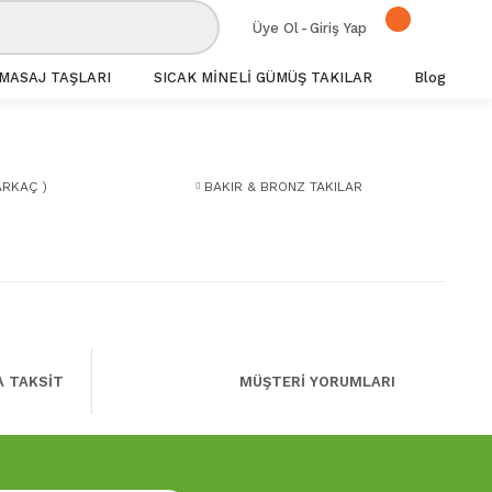
Üye Ol
-
Giriş Yap
MASAJ TAŞLARI
SICAK MİNELİ GÜMÜŞ TAKILAR
Blog
ARKAÇ )
BAKIR & BRONZ TAKILAR
A TAKSİT
MÜŞTERİ YORUMLARI