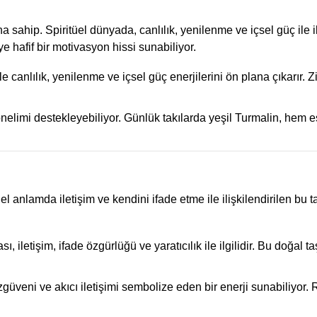
 sahip. Spiritüel dünyada, canlılık, yenilenme ve içsel güç ile ili
e hafif bir motivasyon hissi sunabiliyor.
canlılık, yenilenme ve içsel güç enerjilerini ön plana çıkarır. Zihi
yönelimi destekleyebiliyor. Günlük takılarda yeşil Turmalin, hem es
üel anlamda iletişim ve kendini ifade etme ile ilişkilendirilen bu t
ı, iletişim, ifade özgürlüğü ve yaratıcılık ile ilgilidir. Bu doğa
özgüveni ve akıcı iletişimi sembolize eden bir enerji sunabiliyor