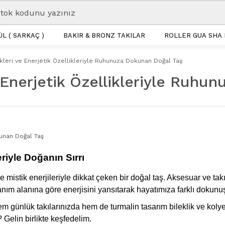
L ( SARKAÇ )
BAKIR & BRONZ TAKILAR
ROLLER GUA SHA 
nkleri ve Enerjetik Özellikleriyle Ruhunuza Dokunan Doğal Taş
 Enerjetik Özellikleriyle Ruh
eriyle Doğanın Sırrı
 mistik enerjileriyle dikkat çeken bir doğal taş. Aksesuar ve tak
llanım alanına göre enerjisini yansıtarak hayatımıza farklı dokunu
em günlük takılarınızda hem de turmalin tasarım bileklik ve kolyel
 Gelin birlikte keşfedelim.