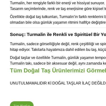
Turmalin, her rengiyle farklı bir enerji ve hissiyat sunuyor
Tasarım seçimlerinde, renk ve taş enerjisine göre kişisel te
Özellikle doğal taş tutkunları, Turmalin’in farklı renklerin
olmadan bile olsa günlük yaşamın ritmini hafifçe değiştireb
Sonuç: Turmalin ile Renkli ve Spiritüel Bir Y
Turmalin, sadece görselliğiyle değil, renk çeşitliliği ve spi
hitap ediyor. Takılarla hayatımıza dahil edilen bu taş, kü
Doğal taşlar ve özellikle Turmalin, günlük yaşamın temposu
Turmalin takı, sadece bir aksesuar değil, aynı zamanda kend
Tüm Doğal Taş Ürünlerimizi Görmek 
UNUTULMAMALIDIR Kİ DOĞAL TAŞLAR İLAÇ DEĞİLDİ
Tüm Bloglar