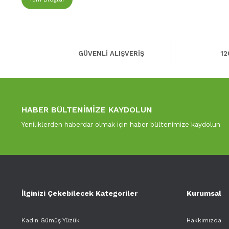
GÜVENLİ ALIŞVERİŞ
12
HABER BÜLTENİMİZE KAYDOLUN
Yeniliklerden haberdar olmak için haber bültenimize kaydolun
İlginizi Çekebilecek Kategoriler
Kurumsal
Kadın Gümüş Yüzük
Hakkımızda