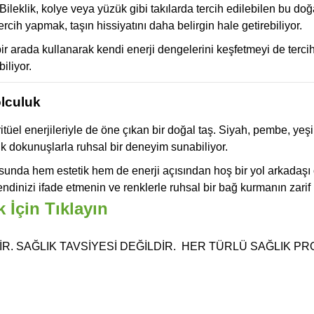
. Bileklik, kolye veya yüzük gibi takılarda tercih edilebilen bu doğ
rcih yapmak, taşın hissiyatını daha belirgin hale getirebiliyor.
i bir arada kullanarak kendi enerji dengelerini keşfetmeyi de terc
iliyor.
olculuk
ritüel enerjileriyle de öne çıkan bir doğal taş. Siyah, pembe, yeşil
çük dokunuşlarla ruhsal bir deneyim sunabiliyor.
nda hem estetik hem de enerji açısından hoş bir yol arkadaşı olab
inizi ifade etmenin ve renklerle ruhsal bir bağ kurmanın zarif bi
İçin Tıklayın
R. SAĞLIK TAVSİYESİ DEĞİLDİR. HER TÜRLÜ SAĞLIK P