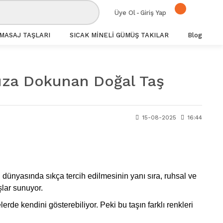
Üye Ol
-
Giriş Yap
MASAJ TAŞLARI
SICAK MİNELİ GÜMÜŞ TAKILAR
Blog
unuza Dokunan Doğal Taş
15-08-2025
16:44
ı dünyasında sıkça tercih edilmesinin yanı sıra, ruhsal ve
şlar sunuyor.
erde kendini gösterebiliyor. Peki bu taşın farklı renkleri