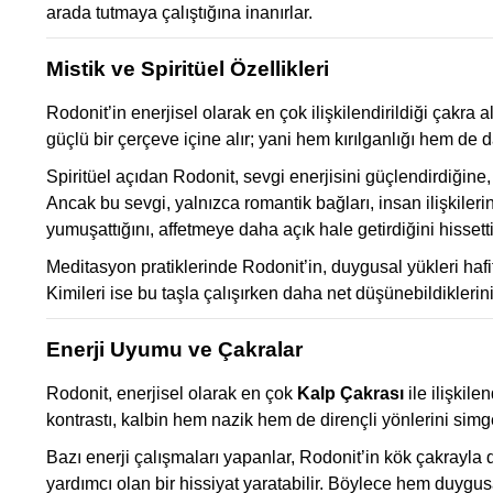
arada tutmaya çalıştığına inanırlar.
Mistik ve Spiritüel Özellikleri
Rodonit’in enerjisel olarak en çok ilişkilendirildiği çakra a
güçlü bir çerçeve içine alır; yani hem kırılganlığı hem de d
Spiritüel açıdan Rodonit, sevgi enerjisini güçlendirdiğine
Ancak bu sevgi, yalnızca romantik bağları, insan ilişkileri
yumuşattığını, affetmeye daha açık hale getirdiğini hissettikl
Meditasyon pratiklerinde Rodonit’in, duygusal yükleri haf
Kimileri ise bu taşla çalışırken daha net düşünebildiklerini
Enerji Uyumu ve Çakralar
Rodonit, enerjisel olarak en çok
Kalp Çakrası
ile ilişkil
kontrastı, kalbin hem nazik hem de dirençli yönlerini simg
Bazı enerji çalışmaları yapanlar, Rodonit’in kök çakrayla 
yardımcı olan bir hissiyat yaratabilir. Böylece hem duygus