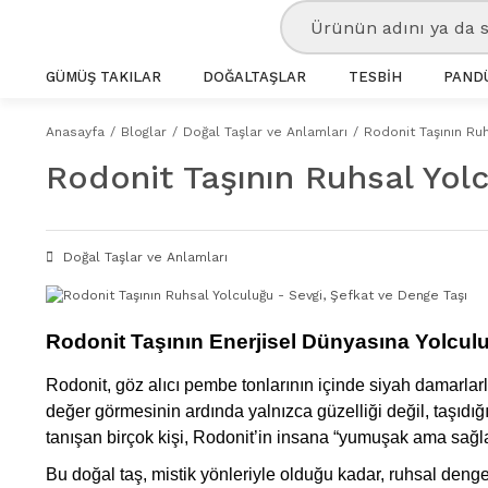
GÜMÜŞ TAKILAR
DOĞALTAŞLAR
TESBİH
PANDÜ
Anasayfa
Bloglar
Doğal Taşlar ve Anlamları
Rodonit Taşının Ruh
Rodonit Taşının Ruhsal Yol
Doğal Taşlar ve Anlamları
Rodonit Taşının Enerjisel Dünyasına Yolcul
Rodonit, göz alıcı pembe tonlarının içinde siyah damarlarl
değer görmesinin ardında yalnızca güzelliği değil, taşıdığı
tanışan birçok kişi, Rodonit’in insana “yumuşak ama sağl
Bu doğal taş, mistik yönleriyle olduğu kadar, ruhsal denge 