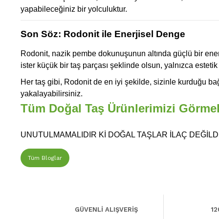
yapabileceğiniz bir yolculuktur.
Son Söz: Rodonit ile Enerjisel Denge
Rodonit, nazik pembe dokunuşunun altında güçlü bir enerji
ister küçük bir taş parçası şeklinde olsun, yalnızca esteti
Her taş gibi, Rodonit de en iyi şekilde, sizinle kurduğu 
yakalayabilirsiniz.
Tüm Doğal Taş Ürünlerimizi Görmek 
UNUTULMAMALIDIR Kİ DOĞAL TAŞLAR İLAÇ DEĞİLDİ
Tüm Bloglar
GÜVENLİ ALIŞVERİŞ
12