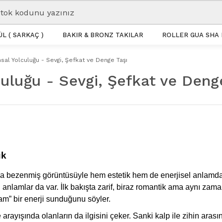
L ( SARKAÇ )
BAKIR & BRONZ TAKILAR
ROLLER GUA SHA 
sal Yolculuğu - Sevgi, Şefkat ve Denge Taşı
culuğu - Sevgi, Şefkat ve Deng
uk
a bezenmiş görüntüsüyle hem estetik hem de enerjisel anlamda dik
 anlamlar da var. İlk bakışta zarif, biraz romantik ama aynı zaman
am” bir enerji sunduğunu söyler.
arayışında olanların da ilgisini çeker. Sanki kalp ile zihin arası