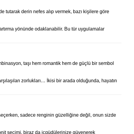
e tutarak derin nefes alıp vermek, bazı kişilere göre
i artırma yönünde odaklanabilir. Bu tür uygulamalar
binasyon, taşı hem romantik hem de güçlü bir sembol
karşılaşılan zorlukları… İkisi bir arada olduğunda, hayatın
ş seçerken, sadece renginin güzelliğine değil, onun sizde
donit seçimi, biraz da içgüdülerinize güvenerek