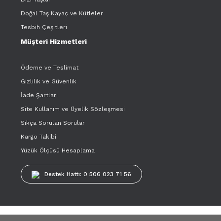
Doğal Taş Kayaç ve Kütleler
Tesbih Çeşitleri
Müşteri Hizmetleri
Ödeme ve Teslimat
Gizlilik ve Güvenlik
İade Şartları
Site Kullanım ve Üyelik Sözleşmesi
Sıkça Sorulan Sorular
Kargo Takibi
Yüzük Ölçüsü Hesaplama
Destek Hattı: 0 506 023 71 56
Tüm kredi kartı bilgileriniz 256bit SSL Sertifikası ile korunmaktadır