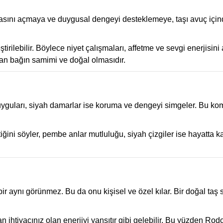
krasını açmaya ve duygusal dengeyi desteklemeye, taşı avuç içind
irilebilir. Böylece niyet çalışmaları, affetme ve sevgi enerjisin
lan bağın samimi ve doğal olmasıdır.
uları, siyah damarlar ise koruma ve dengeyi simgeler. Bu kom
ettiğini söyler, pembe anlar mutluluğu, siyah çizgiler ise hayatta 
ebir aynı görünmez. Bu da onu kişisel ve özel kılar. Bir doğal ta
n ihtiyacınız olan enerjiyi yansıtır gibi gelebilir. Bu yüzden Ro