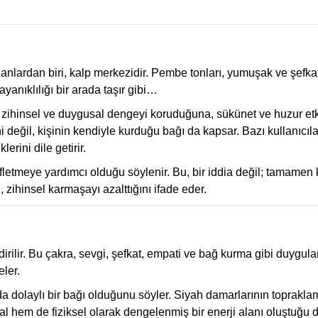
lanlardan biri, kalp merkezidir. Pembe tonları, yumuşak ve şefkatli
ayanıklılığı bir arada taşır gibi…
, zihinsel ve duygusal dengeyi koruduğuna, sükünet ve huzur etkis
ni değil, kişinin kendiyle kurduğu bağı da kapsar. Bazı kullanıcıl
erini dile getirir.
ifletmeye yardımcı olduğu söylenir. Bu, bir iddia değil; tamamen
, zihinsel karmaşayı azalttığını ifade eder.
endirilir. Bu çakra, sevgi, şefkat, empati ve bağ kurma gibi duygu
eler.
da dolaylı bir bağı olduğunu söyler. Siyah damarlarının toprakla
al hem de fiziksel olarak dengelenmiş bir enerji alanı oluştuğu 