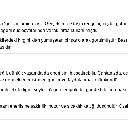
“gül” anlamına taşır. Gerçekten de taşın rengi, açmış bir gülün to
eğerli süs eşyalarında ve takılarda kullanılmıştır.
şkilerdeki kırgınlıkları yumuşatan bir taş olarak görülmüştür. Baz
asıdır.
il, günlük yaşamda da enerjisini hissettirebilir. Çantanızda, ceb
 ve dengeli enerjisinden gün boyu faydalanmak mümkündür.
lumlu etkilediğini söyler. Yoğun tempolu bir günde bile ona bakm
am enerjisine sakinlik, huzur ve sıcaklık kattığı düşünülür. Özel