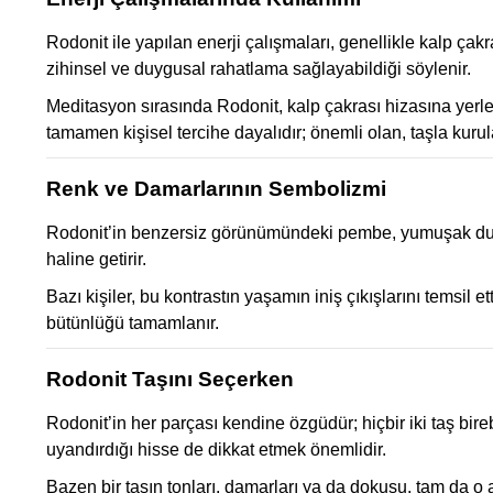
Rodonit ile yapılan enerji çalışmaları, genellikle kalp ça
zihinsel ve duygusal rahatlama sağlayabildiği söylenir.
Meditasyon sırasında Rodonit, kalp çakrası hizasına yerleşt
tamamen kişisel tercihe dayalıdır; önemli olan, taşla kuru
Renk ve Damarlarının Sembolizmi
Rodonit’in benzersiz görünümündeki pembe, yumuşak duyg
haline getirir.
Bazı kişiler, bu kontrastın yaşamın iniş çıkışlarını temsil 
bütünlüğü tamamlanır.
Rodonit Taşını Seçerken
Rodonit’in her parçası kendine özgüdür; hiçbir iki taş bir
uyandırdığı hisse de dikkat etmek önemlidir.
Bazen bir taşın tonları, damarları ya da dokusu, tam da o a