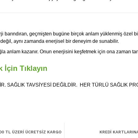
 barındıran, geçmişten bugüne birçok anlam yüklenmiş özel bir d
k değil, aynı zamanda enerjisel bir deneyim de sunabilir.
bağla anlam kazanır. Onun enerjisini keşfetmek için ona zaman ta
İçin Tıklayın
R. SAĞLIK TAVSİYESİ DEĞİLDİR. HER TÜRLÜ SAĞLIK P
00 TL ÜZERİ ÜCRETSİZ KARGO
KREDİ KARTLARIN