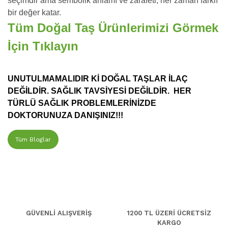
seçimdir ama sembolik anlamı ve zarafeti, her zaman farklı
bir değer katar.
Tüm Doğal Taş Ürünlerimizi Görmek
İçin Tıklayın
UNUTULMAMALIDIR Kİ DOĞAL TAŞLAR İLAÇ
DEĞİLDİR. SAĞLIK TAVSİYESİ DEĞİLDİR. HER
TÜRLÜ SAĞLIK PROBLEMLERİNİZDE
DOKTORUNUZA DANIŞINIZ!!!
Tüm Bloglar
GÜVENLİ ALIŞVERİŞ
1200 TL ÜZERİ ÜCRETSİZ
KARGO