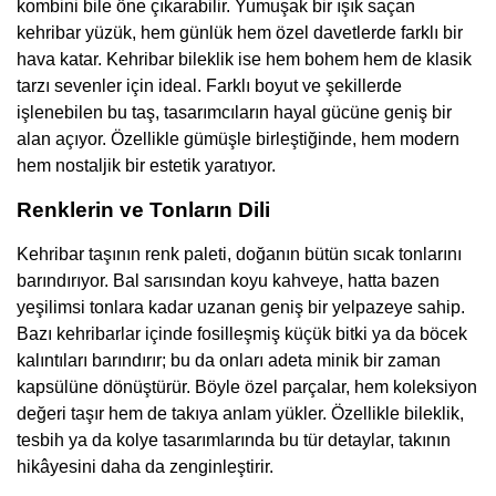
kombini bile öne çıkarabilir. Yumuşak bir ışık saçan
kehribar yüzük, hem günlük hem özel davetlerde farklı bir
hava katar. Kehribar bileklik ise hem bohem hem de klasik
tarzı sevenler için ideal. Farklı boyut ve şekillerde
işlenebilen bu taş, tasarımcıların hayal gücüne geniş bir
alan açıyor. Özellikle gümüşle birleştiğinde, hem modern
hem nostaljik bir estetik yaratıyor.
Renklerin ve Tonların Dili
Kehribar taşının renk paleti, doğanın bütün sıcak tonlarını
barındırıyor. Bal sarısından koyu kahveye, hatta bazen
yeşilimsi tonlara kadar uzanan geniş bir yelpazeye sahip.
Bazı kehribarlar içinde fosilleşmiş küçük bitki ya da böcek
kalıntıları barındırır; bu da onları adeta minik bir zaman
kapsülüne dönüştürür. Böyle özel parçalar, hem koleksiyon
değeri taşır hem de takıya anlam yükler. Özellikle bileklik,
tesbih ya da kolye tasarımlarında bu tür detaylar, takının
hikâyesini daha da zenginleştirir.