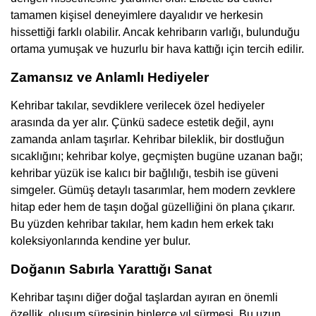
tamamen kişisel deneyimlere dayalıdır ve herkesin
hissettiği farklı olabilir. Ancak kehribarın varlığı, bulunduğu
ortama yumuşak ve huzurlu bir hava kattığı için tercih edilir.
Zamansız ve Anlamlı Hediyeler
Kehribar takılar, sevdiklere verilecek özel hediyeler
arasında da yer alır. Çünkü sadece estetik değil, aynı
zamanda anlam taşırlar. Kehribar bileklik, bir dostluğun
sıcaklığını; kehribar kolye, geçmişten bugüne uzanan bağı;
kehribar yüzük ise kalıcı bir bağlılığı, tesbih ise güveni
simgeler. Gümüş detaylı tasarımlar, hem modern zevklere
hitap eder hem de taşın doğal güzelliğini ön plana çıkarır.
Bu yüzden kehribar takılar, hem kadın hem erkek takı
koleksiyonlarında kendine yer bulur.
Doğanın Sabırla Yarattığı Sanat
Kehribar taşını diğer doğal taşlardan ayıran en önemli
özellik, oluşum süresinin binlerce yıl sürmesi. Bu uzun