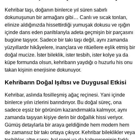
Kehribar taşı, doğanın binlerce yıl süren sabırlı
dokunuşunun bir armağanı gibi… Canlı ve sıcak tonları,
elinize aldığınızda hissettirdiği yumuşak dokusu ve ışığın
içinde dans eden parıltılarıyla adeta geçmişin bir parçasını
bugüne taşıyor. Sadece bir takı taşı değil, aynı zamanda
yüzyıllardır hikâyelere, inançlara ve ritüellere eşlik etmiş bir
doğal mucize. İster bileklik, ister tesbih, ister kolye ya da
küpe formunda olsun, kehribarın yaydığı o huzurlu his onu
takan kişinin enerjisine dokunuyor.
Kehribarın Doğal Işıltısı ve Duygusal Etkisi
Kehribar, aslında fosilleşmiş ağaç reçinesi. Yani içinde
binlerce yılın izlerini barındırıyor. Bu doğal süreç, ona
sadece eşsiz bir görünüm kazandırmakla kalmıyor, aynı
zamanda taşıyan kişiye derin bir doğallık hissi veriyor.
Gümüş detaylarla bir araya geldiğinde hem modern hem
de zamansız bir takı ortaya çıkıyor. Kehribar bileklikler veya
tesbihler, altın sarısı, bal rengi ya da kahverenginin farklı