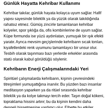
Günlük Hayatta Kehribar Kullanımı
Kehribar takılar, günlük hayata kolayca uyum sağlar. Hafif
yapısı sayesinde bileklik ya da yüzük olarak takıldığında
rahatsız etmez. Gümüş zincirle tamamlanan kehribar
kolyeler, spor şıklığa da, ofis kombinlerine de uyum sağlar.
Küpe formunda ise yüzü aydınlatan, yumuşak bir ışık efekti
yaratır. Ayrıca mevsim geçişlerinde kehribarın sıcak tonları,
kıyafetlerdeki renk uyumunu tamamlayıcı bir unsur olur.
Tesbih olarak taşınması bazı yerlerde erkekler arasında
statü olarak kabul görüldüğü söylenir.
Kehribarın Enerji Çalışmalarındaki Yeri
Spiritüel çalışmalarda kehribarın, kişinin çevresindeki
titreşimleri yumuşattığına inanılır. Bu yüzden bazı insanlar
meditasyon yaparken ya da ritüel sırasında kehribar
bileklik ya da kolye takmayı tercih eder. Taşın doğal kökeni,
topraklama hissini artırır; bu da kişinin kendini daha
dengeli hissetmesine yardımcı olur. Elbette bu etkiler