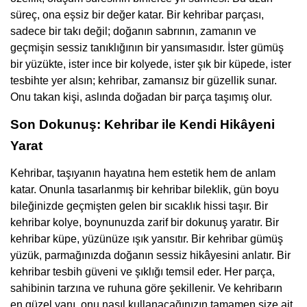
süreç, ona eşsiz bir değer katar. Bir kehribar parçası,
sadece bir takı değil; doğanın sabrının, zamanın ve
geçmişin sessiz tanıklığının bir yansımasıdır. İster gümüş
bir yüzükte, ister ince bir kolyede, ister şık bir küpede, ister
tesbihte yer alsın; kehribar, zamansız bir güzellik sunar.
Onu takan kişi, aslında doğadan bir parça taşımış olur.
Son Dokunuş: Kehribar ile Kendi Hikâyeni
Yarat
Kehribar, taşıyanın hayatına hem estetik hem de anlam
katar. Onunla tasarlanmış bir kehribar bileklik, gün boyu
bileğinizde geçmişten gelen bir sıcaklık hissi taşır. Bir
kehribar kolye, boynunuzda zarif bir dokunuş yaratır. Bir
kehribar küpe, yüzünüze ışık yansıtır. Bir kehribar gümüş
yüzük, parmağınızda doğanın sessiz hikâyesini anlatır. Bir
kehribar tesbih güveni ve şıklığı temsil eder. Her parça,
sahibinin tarzına ve ruhuna göre şekillenir. Ve kehribarın
en güzel yanı, onu nasıl kullanacağınızın tamamen size ait