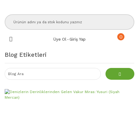
Geri Dön
Geri Dön
Geri Dön
Geri Dön
GÜMÜŞ TAKILAR
DOĞALTAŞLAR
TESBİH
BAKIR & BRONZ TAKILAR
0
KADIN GÜMÜŞ YÜZÜK
DOĞALTAŞ BİLEKLİK
DOĞALTAŞ TESBİH
BAKIR BİLEKLİK
Üye Ol
-
Giriş Yap
GÜMÜŞ KÜPE
DOĞALTAŞ DİZİLER
AĞAÇ TESBİH
BRONZ TAKILAR
Blog Etiketleri
GÜMÜŞ KOLYE
DOĞALTAŞ KOLYE
BOYNUZ TESBİH
DOĞALTAŞ KÜPELER
KEMİK TESBİH
DOĞALTAŞ KAYAÇ ve KÜTLE
SIKMA / ATEŞ TESBİH
DOĞALTAŞ ANAHTARLIKLAR
DUA ve NAMAZ TESBİHİ
EFE TESBİHLERİ
FİBER GLASS TESBİHLER
GÜMÜŞ TESBİH