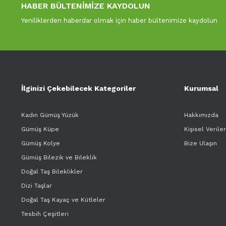
HABER BÜLTENİMİZE KAYDOLUN
Yeniliklerden haberdar olmak için haber bültenimize kaydolun
İlginizi Çekebilecek Kategoriler
Kurumsal
Kadın Gümüş Yüzük
Hakkımızda
Gümüş Küpe
Kişisel Verile
Gümüş Kolye
Bize Ulaşın
Gümüş Bilezik ve Bileklik
Doğal Taş Bileklikler
Dizi Taşlar
Doğal Taş Kayaç ve Kütleler
Tesbih Çeşitleri