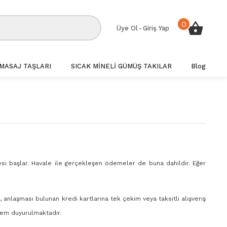
0
Üye Ol
-
Giriş Yap
MASAJ TAŞLARI
SICAK MİNELİ GÜMÜŞ TAKILAR
Blog
si başlar. Havale ile gerçekleşen ödemeler de buna dahildir. Eğer
anlaşması bulunan kredi kartlarına tek çekim veya taksitli alışveriş
nem duyurulmaktadır.