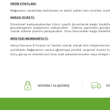
ÜRÜN FİYATLARI:
Mağazamız tarafından belirlenen ve tahsil edilen tüm ücretler ürünle
KARGO ÜCRETİ:
Dönemsel kampanyalardan ötürü, çeşitli durumlarda kargo bedelleri 
gerçekleştiren müşterimiz ödeyecektir. Ödeme yapılırken, gönderim
olarak ödeme planına yansıyacaktır. Onun haricindeki kargo bedeller
MÜŞTERİ MEMNUNİYETİ:
Geniş Pencere E-Ticaret ve Tanıtım olarak olarak tüm müşterilerim
politikadır. Mağazamızı zarara uğratmaya yönelik ve genel ticaret kur
Soru, görüş ve önerilerinizi bize mail adreslerimizden veya iletişim
GÜVENLİ ALIŞVERİŞ
12