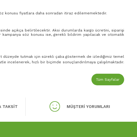
 Söz konusu fiyatlara daha sonradan itiraz edilememektedir.
sinde açıkça belirtilecektir. Aksi durumlarda k
argo ücretini, siparişi
ir kampanya söz konusu ise, gerekli bildirim yapılacak ve otomatik
st düzeyde tutmak için sürekli çaba göstermek de izlediğimiz temel
atle incelenerek, hızlı bir biçimde sonuçlandırılmaya çalışılmaktadır.
Tüm Sayfalar
A TAKSİT
MÜŞTERİ YORUMLARI