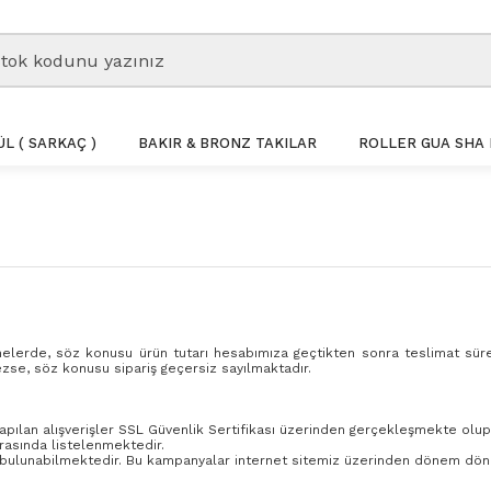
L ( SARKAÇ )
BAKIR & BRONZ TAKILAR
ROLLER GUA SHA 
melerde, söz konusu ürün tutarı hesabımıza geçtikten sonra teslimat süre
mezse, söz konusu sipariş geçersiz sayılmaktadır.
apılan alışverişler SSL Güvenlik Sertifikası üzerinden gerçekleşmekte olup, 
ırasında listelenmektedir.
da bulunabilmektedir. Bu kampanyalar internet sitemiz üzerinden dönem dö