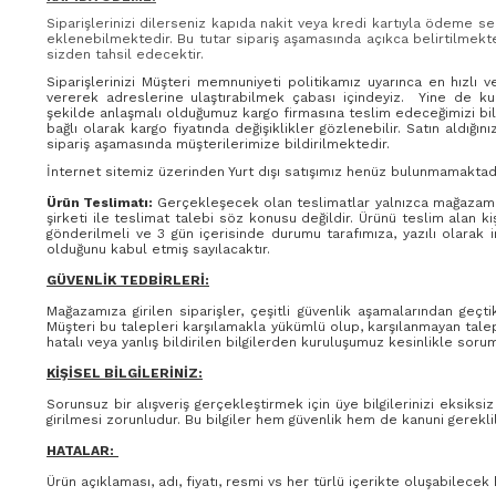
Siparişlerinizi dilerseniz kapıda nakit veya kredi kartıyla ödeme s
eklenebilmektedir. Bu tutar sipariş aşamasında açıkca belirtilmekte
sizden tahsil edecektir.
Siparişlerinizi Müşteri memnuniyeti politikamız uyarınca en hızlı v
vererek adreslerine ulaştırabilmek çabası içindeyiz. Yine de ku
şekilde anlaşmalı olduğumuz kargo firmasına teslim edeceğimizi bildir
bağlı olarak kargo fiyatında değişiklikler gözlenebilir. Satın ald
sipariş aşamasında müşterilerimize bildirilmektedir.
İnternet sitemiz üzerinden Yurt dışı satışımız henüz bulunmamaktadı
Ürün Teslimatı:
Gerçekleşecek olan teslimatlar yalnızca mağazamız t
şirketi ile teslimat talebi söz konusu değildir. Ürünü teslim alan 
gönderilmeli ve 3 gün içerisinde durumu tarafımıza, yazılı olarak 
olduğunu kabul etmiş sayılacaktır.
GÜVENLİK TEDBİRLERİ:
Mağazamıza girilen siparişler, çeşitli güvenlik aşamalarından geç
Müşteri bu talepleri karşılamakla yükümlü olup, karşılanmayan talep
hatalı veya yanlış bildirilen bilgilerden kuruluşumuz kesinlikle soru
KİŞİSEL BİLGİLERİNİZ:
Sorunsuz bir alışveriş gerçekleştirmek için üye bilgilerinizi eksik
girilmesi zorunludur. Bu bilgiler hem güvenlik hem de kanuni gereklili
HATALAR:
Ürün açıklaması, adı, fiyatı, resmi vs her türlü içerikte oluşabilec