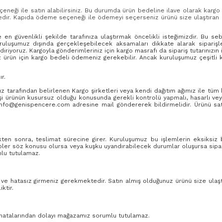
eçeneği ile satın alabilirsiniz. Bu durumda ürün bedeline ilave olarak kargo
dir. Kapıda ödeme seçeneği ile ödemeyi seçerseniz ürünü size ulaştıran ka
e en güvenlikli şekilde tarafınıza ulaştırmak öncelikli isteğimizdir. Bu se
ruluşumuz dışında gerçekleşebilecek aksamaları dikkate alarak sipariş
iyoruz. Kargoyla gönderimleriniz için kargo masrafı da sipariş tutarınızın i
ığınız ürün için kargo bedeli ödemeniz gerekebilir. Ancak kuruluşumuz çeşi
r.
arafından belirlenen Kargo şirketleri veya kendi dağıtım ağımız ile tüm bilg
kişi ürünün kusursuz olduğu konusunda gerekli kontrolü yapmalı, hasarlı veya
info@genispencere.com adresine mail göndererek bildirmelidir. Ürünü satın
tikten sonra, teslimat sürecine girer. Kuruluşumuz bu işlemlerin eksiksiz
ler söz konusu olursa veya kuşku uyandırabilecek durumlar oluşursa sipariş
mlu tutulamaz.
siz ve hatasız girmeniz gerekmektedir. Satın almış olduğunuz ürünü size ulaş
ktir.
ek hatalarından dolayı mağazamız sorumlu tutulamaz.