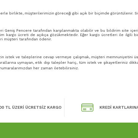
rle birlikte, müşterilerimizin göreceği gibi açık bir biçimde görüntülenir.
Geniş Pencere tarafından karşılanmakta olabilir ve bu bildirim site içeri
 kargo ücreti de açıkça gözükmektedir. Eğer kargo ücretleri ile ilgili b
i müşteri tarafından ödenir.
izin istek ve taleplerine cevap vermeye çalışmak, müşteri memnuniyetini ü
allarına uymayan, etik dışı talepler hariç, tüm istek ve şikayetleriniz dikk
 numaralarımızdan her zaman iletebilirsiniz.
00 TL ÜZERİ ÜCRETSİZ KARGO
KREDİ KARTLARIN