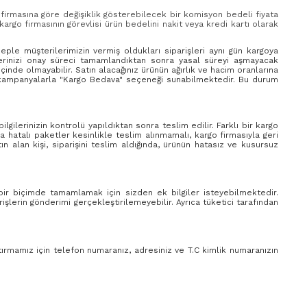
 firmasına göre değişiklik gösterebilecek bir komisyon bedeli fiyata
rgo firmasının görevlisi ürün bedelini nakit veya kredi kartı olarak
beple müşterilerimizin vermiş oldukları siparişleri aynı gün kargoya
lerinizi onay süreci tamamlandıktan sonra yasal süreyi aşmayacak
çinde olmayabilir. Satın alacağınız ürünün ağırlık ve hacim oranlarına
tli kampanyalarla "Kargo Bedava" seçeneği sunabilmektedir. Bu durum
ilerinizin kontrolü yapıldıktan sonra teslim edilir. Farklı bir kargo
 hatalı paketler kesinlikle teslim alınmamalı, kargo firmasıyla geri
 alan kişi, siparişini teslim aldığında, ürünün hatasız ve kusursuz
 bir biçimde tamamlamak için sizden ek bilgiler isteyebilmektedir.
lerin gönderimi gerçekleştirilemeyebilir. Ayrıca tüketici tarafından
tırmamız için telefon numaranız, adresiniz ve T.C kimlik numaranızın