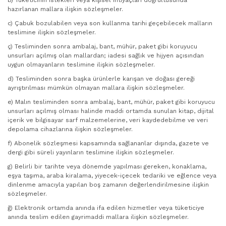
b) Tüketicinin istekleri veya kişisel ihtiyaçları doğrultusunda
hazırlanan mallara ilişkin sözleşmeler.
c) Çabuk bozulabilen veya son kullanma tarihi geçebilecek malların
teslimine ilişkin sözleşmeler.
ç) Tesliminden sonra ambalaj, bant, mühür, paket gibi koruyucu
unsurları açılmış olan mallardan; iadesi sağlık ve hijyen açısından
uygun olmayanların teslimine ilişkin sözleşmeler.
d) Tesliminden sonra başka ürünlerle karışan ve doğası gereği
ayrıştırılması mümkün olmayan mallara ilişkin sözleşmeler.
e) Malın tesliminden sonra ambalaj, bant, mühür, paket gibi koruyucu
unsurları açılmış olması halinde maddi ortamda sunulan kitap, dijital
içerik ve bilgisayar sarf malzemelerine, veri kaydedebilme ve veri
depolama cihazlarına ilişkin sözleşmeler.
f) Abonelik sözleşmesi kapsamında sağlananlar dışında, gazete ve
dergi gibi süreli yayınların teslimine ilişkin sözleşmeler.
g) Belirli bir tarihte veya dönemde yapılması gereken, konaklama,
eşya taşıma, araba kiralama, yiyecek-içecek tedariki ve eğlence veya
dinlenme amacıyla yapılan boş zamanın değerlendirilmesine ilişkin
sözleşmeler.
ğ) Elektronik ortamda anında ifa edilen hizmetler veya tüketiciye
anında teslim edilen gayrimaddi mallara ilişkin sözleşmeler.