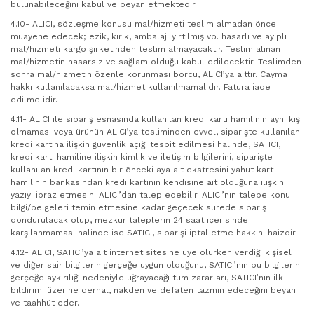
bulunabileceğini kabul ve beyan etmektedir.
4.10- ALICI, sözleşme konusu mal/hizmeti teslim almadan önce
muayene edecek; ezik, kırık, ambalajı yırtılmış vb. hasarlı ve ayıplı
mal/hizmeti kargo şirketinden teslim almayacaktır. Teslim alınan
mal/hizmetin hasarsız ve sağlam olduğu kabul edilecektir. Teslimden
sonra mal/hizmetin özenle korunması borcu, ALICI’ya aittir. Cayma
hakkı kullanılacaksa mal/hizmet kullanılmamalıdır. Fatura iade
edilmelidir.
4.11- ALICI ile sipariş esnasında kullanılan kredi kartı hamilinin aynı kişi
olmaması veya ürünün ALICI’ya tesliminden evvel, siparişte kullanılan
kredi kartına ilişkin güvenlik açığı tespit edilmesi halinde, SATICI,
kredi kartı hamiline ilişkin kimlik ve iletişim bilgilerini, siparişte
kullanılan kredi kartının bir önceki aya ait ekstresini yahut kart
hamilinin bankasından kredi kartının kendisine ait olduğuna ilişkin
yazıyı ibraz etmesini ALICI’dan talep edebilir. ALICI’nın talebe konu
bilgi/belgeleri temin etmesine kadar geçecek sürede sipariş
dondurulacak olup, mezkur taleplerin 24 saat içerisinde
karşılanmaması halinde ise SATICI, siparişi iptal etme hakkını haizdir.
4.12- ALICI, SATICI’ya ait internet sitesine üye olurken verdiği kişisel
ve diğer sair bilgilerin gerçeğe uygun olduğunu, SATICI’nın bu bilgilerin
gerçeğe aykırılığı nedeniyle uğrayacağı tüm zararları, SATICI’nın ilk
bildirimi üzerine derhal, nakden ve defaten tazmin edeceğini beyan
ve taahhüt eder.