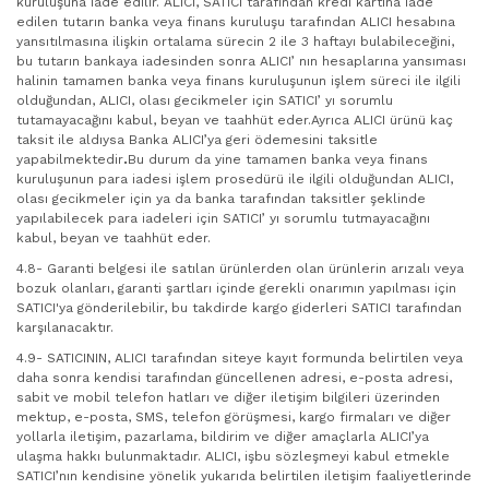
kuruluşuna iade edilir. ALICI, SATICI tarafından kredi kartına iade
edilen tutarın banka veya finans kuruluşu tarafından ALICI hesabına
yansıtılmasına ilişkin ortalama sürecin 2 ile 3 haftayı bulabileceğini,
bu tutarın bankaya iadesinden sonra ALICI’ nın hesaplarına yansıması
halinin tamamen banka veya finans kuruluşunun işlem süreci ile ilgili
olduğundan, ALICI, olası gecikmeler için SATICI’ yı sorumlu
tutamayacağını kabul, beyan ve taahhüt eder.Ayrıca ALICI ürünü kaç
taksit ile aldıysa Banka ALICI’ya geri ödemesini taksitle
yapabilmektedir
.
Bu durum da yine tamamen banka veya finans
kuruluşunun para iadesi işlem prosedürü ile ilgili olduğundan ALICI,
olası gecikmeler için ya da banka tarafından taksitler şeklinde
yapılabilecek para iadeleri için SATICI’ yı sorumlu tutmayacağını
kabul, beyan ve taahhüt eder.
4.8- Garanti belgesi ile satılan ürünlerden olan ürünlerin arızalı veya
bozuk olanları, garanti şartları içinde gerekli onarımın yapılması için
SATICI'ya gönderilebilir, bu takdirde kargo giderleri SATICI tarafından
karşılanacaktır.
4.9- SATICININ, ALICI tarafından siteye kayıt formunda belirtilen veya
daha sonra kendisi tarafından güncellenen adresi, e-posta adresi,
sabit ve mobil telefon hatları ve diğer iletişim bilgileri üzerinden
mektup, e-posta, SMS, telefon görüşmesi, kargo firmaları ve diğer
yollarla iletişim, pazarlama, bildirim ve diğer amaçlarla ALICI’ya
ulaşma hakkı bulunmaktadır. ALICI, işbu sözleşmeyi kabul etmekle
SATICI’nın kendisine yönelik yukarıda belirtilen iletişim faaliyetlerinde