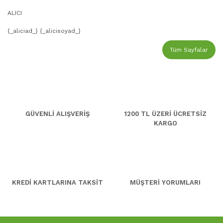
ALICI
{_aliciad_} {_alicisoyad_}
Tüm Sayfalar
GÜVENLİ ALIŞVERİŞ
1200 TL ÜZERİ ÜCRETSİZ
KARGO
KREDİ KARTLARINA TAKSİT
MÜŞTERİ YORUMLARI