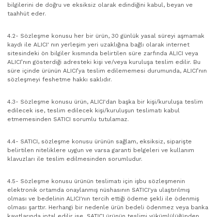
bilgilerini de doğru ve eksiksiz olarak edindiğini kabul, beyan ve
taahhüt eder.
4.2- Sözleşme konusu her bir ürün, 30 günlük yasal süreyi aşmamak
kaydı ile ALICI' nın yerleşim yeri uzaklığına bağlı olarak internet
sitesindeki ön bilgiler kısmında belirtilen süre zarfında ALICI veya
ALICI’nın gösterdiği adresteki kişi ve/veya kuruluşa teslim edilir. Bu
süre içinde ürünün ALICI’ya teslim edilememesi durumunda, ALICI’nın
sözleşmeyi feshetme hakkı saklıdır.
4.3- Sözleşme konusu ürün, ALICI'dan başka bir kişi/kuruluşa teslim
edilecek ise, teslim edilecek kişi/kuruluşun teslimatı kabul
etmemesinden SATICI sorumlu tutulamaz.
4.4- SATICI, sözleşme konusu ürünün sağlam, eksiksiz, siparişte
belirtilen niteliklere uygun ve varsa garanti belgeleri ve kullanım
klavuzları ile teslim edilmesinden sorumludur.
4.5- Sözleşme konusu ürünün teslimatı için işbu sözleşmenin
elektronik ortamda onaylanmış nüshasının SATICI'ya ulaştırılmış
olması ve bedelinin ALICI'nın tercih ettiği ödeme şekli ile ödenmiş
olması şarttır. Herhangi bir nedenle ürün bedeli ödenmez veya banka
kayıtlarında iptal edilir ise, SATICI ürünün teslimi yükümlülüğünden