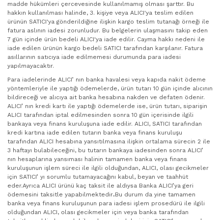
madde hükümleri çercevesinde kullanılmamış olması şarttır. Bu
hakkın kullanılması halinde, 3. kişiye veya ALICI'ya teslim edilen
ürünün SATICI'ya gönderildiğine ilişkin kargo teslim tutanağı örneği ile
fatura aslının iadesi zorunludur. Bu belgelerin ulaşmasını takip eden
7 gün içinde ürün bedeli ALICI'ya iade edilir. Cayma hakkı nedeni ile
iade edilen ürünün kargo bedeli SATICI tarafından karşılanır. Fatura
asıllarının satıcıya iade edilmemesi durumunda para iadesi
yapılmayacaktır.
Para iadelerinde ALICI’ nın banka havalesi veya kapıda nakit ödeme
yöntemleriyle ile yaptığı ödemelerde, ürün tutarı 10 gün içinde alıcının
bildireceği ve alıcıya ait banka hesabına nakden ve defaten ödenir.
ALICI’ nın kredi kartı ile yaptığı ödemelerde ise, ürün tutarı, siparişin
ALICI tarafından iptal edilmesinden sonra 10 gün içerisinde ilgili
bankaya veya finans kuruluşuna iade edilir. ALICI, SATICI tarafından
kredi kartına iade edilen tutarın banka veya finans kuruluşu
tarafından ALICI hesabına yansıtılmasına ilişkin ortalama sürecin 2 ile
3 haftayı bulabileceğini, bu tutarın bankaya iadesinden sonra ALICI’
nın hesaplarına yansıması halinin tamamen banka veya finans
kuruluşunun işlem süreci ile ilgili olduğundan, ALICI, olası gecikmeler
için SATICI’ yı sorumlu tutamayacağını kabul, beyan ve taahhüt
eder.Ayrıca ALICI ürünü kaç taksit ile aldıysa Banka ALICI’ya geri
ödemesini taksitle yapabilmektedir
.
Bu durum da yine tamamen
banka veya finans kuruluşunun para iadesi işlem prosedürü ile ilgili
olduğundan ALICI, olası gecikmeler için veya banka tarafından