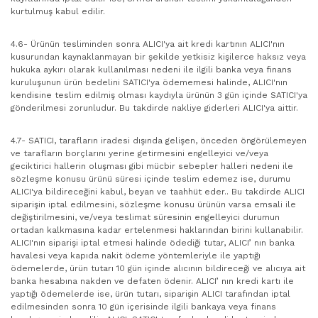
kurtulmuş kabul edilir.
4.6- Ürünün tesliminden sonra ALICI'ya ait kredi kartının ALICI'nın
kusurundan kaynaklanmayan bir şekilde yetkisiz kişilerce haksız veya
hukuka aykırı olarak kullanılması nedeni ile ilgili banka veya finans
kuruluşunun ürün bedelini SATICI'ya ödememesi halinde, ALICI'nın
kendisine teslim edilmiş olması kaydıyla ürünün 3 gün içinde SATICI'ya
gönderilmesi zorunludur. Bu takdirde nakliye giderleri ALICI'ya aittir.
4.7- SATICI, tarafların iradesi dışında gelişen, önceden öngörülemeyen
ve tarafların borçlarını yerine getirmesini engelleyici ve/veya
geciktirici hallerin oluşması gibi mücbir sebepler halleri nedeni ile
sözleşme konusu ürünü süresi içinde teslim edemez ise, durumu
ALICI'ya bildireceğini kabul, beyan ve taahhüt eder.. Bu takdirde ALICI
siparişin iptal edilmesini, sözleşme konusu ürünün varsa emsali ile
değiştirilmesini, ve/veya teslimat süresinin engelleyici durumun
ortadan kalkmasına kadar ertelenmesi haklarından birini kullanabilir.
ALICI'nın siparişi iptal etmesi halinde ödediği tutar, ALICI’ nın banka
havalesi veya kapıda nakit ödeme yöntemleriyle ile yaptığı
ödemelerde, ürün tutarı 10 gün içinde alıcının bildireceği ve alıcıya ait
banka hesabına nakden ve defaten ödenir. ALICI’ nın kredi kartı ile
yaptığı ödemelerde ise, ürün tutarı, siparişin ALICI tarafından iptal
edilmesinden sonra 10 gün içerisinde ilgili bankaya veya finans