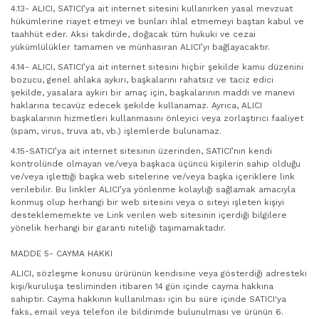
4.13- ALICI, SATICI’ya ait internet sitesini kullanırken yasal mevzuat
hükümlerine riayet etmeyi ve bunları ihlal etmemeyi baştan kabul ve
taahhüt eder. Aksi takdirde, doğacak tüm hukuki ve cezai
yükümlülükler tamamen ve münhasıran ALICI’yı bağlayacaktır.
4.14- ALICI, SATICI’ya ait internet sitesini hiçbir şekilde kamu düzenini
bozucu, genel ahlaka aykırı, başkalarını rahatsız ve taciz edici
şekilde, yasalara aykırı bir amaç için, başkalarının maddi ve manevi
haklarına tecavüz edecek şekilde kullanamaz. Ayrıca, ALICI
başkalarının hizmetleri kullanmasını önleyici veya zorlaştırıcı faaliyet
(spam, virus, truva atı, vb.) işlemlerde bulunamaz.
4.15-SATICI’ya ait internet sitesinin üzerinden, SATICI’nın kendi
kontrolünde olmayan ve/veya başkaca üçüncü kişilerin sahip olduğu
ve/veya işlettiği başka web sitelerine ve/veya başka içeriklere link
verilebilir. Bu linkler ALICI’ya yönlenme kolaylığı sağlamak amacıyla
konmuş olup herhangi bir web sitesini veya o siteyi işleten kişiyi
desteklememekte ve Link verilen web sitesinin içerdiği bilgilere
yönelik herhangi bir garanti niteliği taşımamaktadır.
MADDE 5- CAYMA HAKKI
ALICI, sözleşme konusu ürürünün kendisine veya gösterdiği adresteki
kişi/kuruluşa tesliminden itibaren 14 gün içinde cayma hakkına
sahiptir. Cayma hakkının kullanılması için bu süre içinde SATICI'ya
faks, email veya telefon ile bildirimde bulunulması ve ürünün 6.