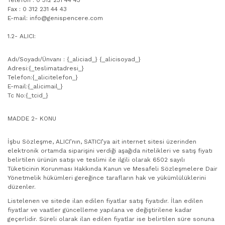
Telefon : 0 312 231 44 43
Fax : 0 312 231 44 43
E-mail: info@genispencere.com
1.2- ALICI:
Adı/Soyadı/Ünvanı : {_aliciad_} {_alicisoyad_}
Adresi:{_teslimatadresi_}
Telefon:{_alicitelefon_}
E-mail:{_alicimail_}
Tc No:{_tcid_}
MADDE 2- KONU
İşbu Sözleşme, ALICI’nın, SATICI’ya ait internet sitesi üzerinden
elektronik ortamda siparişini verdiği aşağıda nitelikleri ve satış fiyatı
belirtilen ürünün satışı ve teslimi ile ilgili olarak 6502 sayılı
Tüketicinin Korunması Hakkında Kanun ve Mesafeli Sözleşmelere Dair
Yönetmelik hükümleri gereğince tarafların hak ve yükümlülüklerini
düzenler.
Listelenen ve sitede ilan edilen fiyatlar satış fiyatıdır. İlan edilen
fiyatlar ve vaatler güncelleme yapılana ve değiştirilene kadar
geçerlidir. Süreli olarak ilan edilen fiyatlar ise belirtilen süre sonuna