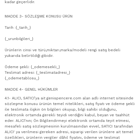
kadar geçerlidir.
MADDE 3- SÖZLEŞME KONUSU ÜRÜN
Tarih :{_tarih_}
{_urunbilgileri_}
Ürünlerin cinsi ve türü,miktarı,marka/modeli rengi satış bedeli
yukarıda belirtildiği gibidir.
Ödeme şekli: {_odemesekli_}
Teslimat adresi: {_teslimatadresi_}
{_odemetablosu_}
MADDE 4- GENEL HÜKÜMLER
4.1- ALICI, SATICI’ya ait genispencere.com alan adlı internet sitesinde
sözleşme konusu ürünün temel nitelikleri, satış fiyatı ve ödeme şekli
ile teslimata ilişkin ön bilgileri okuyup, bilgi sahibi olduğunu,
elektronik ortamda gerekli teyidi verdiğini kabul, beyan ve taahhüt
eder. ALICI’nın; Ön Bilgilendirmeyi elektronik ortamda teyit etmesi,
mesafeli satış sözleşmesinin kurulmasından evvel, SATICI tarafından
ALICI' ya verilmesi gereken adresi, siparişi verilen ürünlere ait temel
özellikleri, ürünlerin vergiler dâhil fiyatını, ödeme ve teslimat