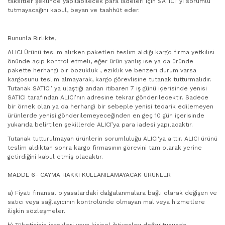
taksitler şeklinde yapılabilecek para iadeleri için SATICI’ yı sorumlu
tutmayacağını kabul, beyan ve taahhüt eder.
Bununla Birlikte,
ALICI Ürünü teslim alırken paketleri teslim aldığı kargo firma yetkilisi
önünde açıp kontrol etmeli, eğer ürün yanlış ise ya da üründe
pakette herhangi bir bozukluk , eziklik ve benzeri durum varsa
kargosunu teslim almayarak, kargo görevlisine tutanak tutturmalıdır.
Tutanak SATICI’ ya ulaştığı andan itibaren 7 iş günü içerisinde yenisi
SATICI tarafından ALICI’nın adresine tekrar gönderilecektir. Sadece
bir örnek olan ya da herhangi bir sebeple yenisi tedarik edilemeyen
ürünlerde yenisi gönderilemeyeceğinden en geç 10 gün içerisinde
yukarıda belirtilen şekillerde ALICI’ya para iadesi yapılacaktır.
Tutanak tutturulmayan ürünlerin sorumluluğu ALICI'ya aittir. ALICI ürünü
teslim aldıktan sonra kargo firmasının görevini tam olarak yerine
getirdiğini kabul etmiş olacaktır.
MADDE 6- CAYMA HAKKI KULLANILAMAYACAK ÜRÜNLER
a) Fiyatı finansal piyasalardaki dalgalanmalara bağlı olarak değişen ve
satıcı veya sağlayıcının kontrolünde olmayan mal veya hizmetlere
ilişkin sözleşmeler.