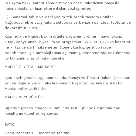
h) Cayma hakkı süresi sona ermeden önce, tüketicinin onayı ile
ifasına başlanan hizmetlere ilişkin sözleşmeler.
ı-) -Sanatsal tablo ve özel yapım tek örnek tasarım ürünler
(yağlıboya, ebru çalışmaları, suluboya ve benzeri sanatsal tablolar ve
dekoratif ürünler)
Kozmetik ve kişisel bakım ürünleri, iç giyim ürünleri, mayo, bikini,
kitap, kopyalanabilir yazılım ve programlar, DVD, VCD, CD ve kasetler
ile kırtasiye sarf malzemeleri (toner, kartuş, şerit vb.) iade
edilebilmesi için ambalajlarının açılmamış, denenmemiş, bozulmamış
ve kullanılmamış olmaları gerekir.
MADDE 7- YETKİLİ MAHKEME
İşbu sözleşmenin uygulanmasında, Sanayi ve Ticaret Bakanlığınca ilan
edilen değere kadar Tüketici Hakem Heyetleri ile Ankara Tüketici
Mahkemeleri yetkilidir.
MADDE 8- YÜRÜRLÜK
Siparişin gerçekleşmesi durumunda ALICI işbu sözleşmenin tüm
koşullarını kabul etmiş sayılır.
SATICI
Geniş Pencere E- Ticaret ve Tanıtım